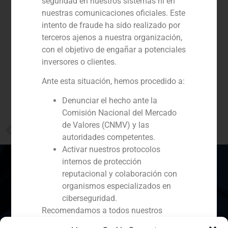
seguridad en nuestros sistemas ni en
nuestras comunicaciones oficiales. Este
intento de fraude ha sido realizado por
terceros ajenos a nuestra organización,
con el objetivo de engañar a potenciales
inversores o clientes.
Ante esta situación, hemos procedido a:
Denunciar el hecho ante la
Comisión Nacional del Mercado
de Valores (CNMV) y las
PREVIOUS
Juan Antonio Samaranch afirma que “Colombia es un país muy atractivo para invertir en este momento”
autoridades competentes.
Activar nuestros protocolos
internos de protección
reputacional y colaboración con
organismos especializados en
España
Portugal
Colombia
México
ciberseguridad.
Recomendamos a todos nuestros
Ecuador
Perú
Chile
China
clientes, colaboradores y al público en