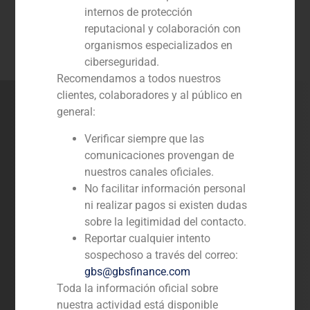
internos de protección
reputacional y colaboración con
organismos especializados en
ciberseguridad.
Recomendamos a todos nuestros
clientes, colaboradores y al público en
Otros
general:
Verificar siempre que las
comunicaciones provengan de
nuestros canales oficiales.
No facilitar información personal
ni realizar pagos si existen dudas
sobre la legitimidad del contacto.
Las entidades con las que GBS Finance colabora
Reportar cualquier intento
habitualmente en proyectos de responsabilidad social
sospechoso a través del correo:
corporativa son:
gbs@gbsfinance.com
Fundación Princesa de Asturias
,
Invest for Children,
Toda la información oficial sobre
Asociación de Antiguos Alumnos de los Colegios de
nuestra actividad está disponible