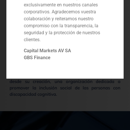
la Guardia Civil
,
Olimpiadas Especiales
,
Unicef
,
exclusivamente en nuestros canales
Fundación Fero
,
Fundación Leucemia y Linfoma
corporativos. Agradecemos vuestra
Además, d
esde 2015, GBS Finance es miembro
colaboración y reiteramos nuestro
firmante del Pacto Mundial de las Naciones Unidas.
compromiso con la transparencia, la
seguridad y la protección de nuestros
clientes.
Capital Markets AV SA
GBS Finance
Trabajamos con la Fundación Best Buddies Colombia
desde su creación, una organización dedicada a
promover la inclusión social de las personas con
discapacidad cognitiva.