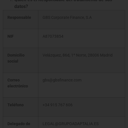
datos?
Responsable
GBS Corporate Finance, S.A
NIF
A87073854
Domicilio
Velázquez, 86d, 1º Norte, 28006 Madrid
social
Correo
gbs@gbsfinance.com
electrónico
Teléfono
+34 915 767 606
Delegado de
LEGAL@GRUPOADAPTALIA.ES