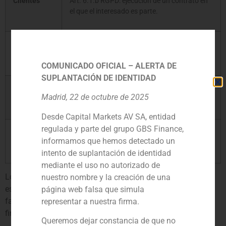
Clientes
Art. 6.1.b RGPD: ejecución de un contrato en
el que el interesado es parte.
Proveedores
Art. 6.1.b RGPD: ejecución de un contrato en
el que el interesado es parte.
COMUNICADO OFICIAL – ALERTA DE
SUPLANTACIÓN DE IDENTIDAD
Candidatos
Art. 6.1.a RGPD: consentimiento del propio
Madrid, 22 de octubre de 2025
interesado.
Desde Capital Markets AV SA, entidad
regulada y parte del grupo GBS Finance,
Usuarios
Art. 6.1.a RGPD: consentimiento del propio
informamos que hemos detectado un
web
interesado.
intento de suplantación de identidad
mediante el uso no autorizado de
Los datos que le solicitamos son adecuados, pertinentes y
nuestro nombre y la creación de una
estrictamente necesarios y en ningún caso está obligado a
página web falsa que simula
facilitárnoslos, pero su no comunicación podrá afectar a la
representar a nuestra firma.
finalidad del servicio o la imposibilidad de prestarlo.
Queremos dejar constancia de que no