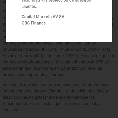
seguridad y la protección de nuestros
aceptar las cookies.
clientes.
Al aceptar las cookies de estas entidades el usuario
Capital Markets AV SA
consiente que sus datos personales que puedan recabarse a
GBS Finance
través de la carga y lectura de las cookies sean transferidos
a Estados Unidos, país en el que se ofrece un nivel de
protección equiparable al europeo, solo en aquellas
empresas estadounidenses incluidas en la lista de
privacidad de datos UE-EE.UU., en el conocido como “Data
Privacy Framework” (en adelante, “DPF”). En caso de que las
empresas estadounidenses no estén adheridas al DPF, se
entenderán que las mismas no garantizan un nivel de
protección equiparable al europeo
En caso de que el usuario no consienta esta transferencia
internacional de datos a Estados Unidos deberá rechazar
estas cookies no prestándose ni obteniéndose las
funcionalidades o servicios que se ofrecen con estas
cookies.