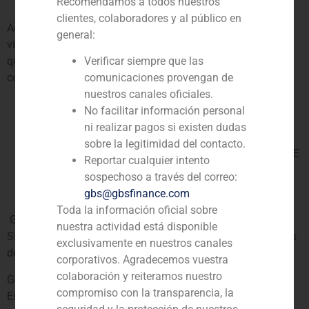
Recomendamos a todos nuestros
S.A, cuando así lo establezca la normativa vigente.
clientes, colaboradores y al público en
Adicionalmente le informamos que determinados datos, en
general:
virtud de la normativa vigente o de la relación contractual
que mantenga GBS CORPORATE FINANCE S.A, podrán ser
Verificar siempre que las
comunicados a:
comunicaciones provengan de
nuestros canales oficiales.
Los bancos y entidades financieras para el cobro de
No facilitar información personal
los servicios contratados y/o productos comprados.
ni realizar pagos si existen dudas
Administraciones públicas con competencia en los
sobre la legitimidad del contacto.
sectores de la actividad de GBS CORPORATE FINANCE
Reportar cualquier intento
S.A, cuando así lo establezca la normativa vigente.
sospechoso a través del correo:
¿Se efectúan transferencias internacionales de los
gbs@gbsfinance.com
datos?
Toda la información oficial sobre
GBS CORPORATE FINANCE S.A podría realizar desde este
nuestra actividad está disponible
Sitio web transferencias internacionales de datos derivados
exclusivamente en nuestros canales
de la aceptación de las cookies:
corporativos. Agradecemos vuestra
colaboración y reiteramos nuestro
Google Llc y Google Ireland Limited transfieren datos a
compromiso con la transparencia, la
Estados Unidos en base al consentimiento del usuario al