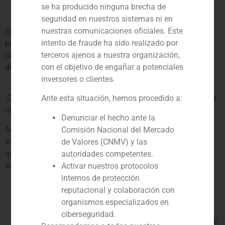
¿Por cuánto tiempo conservaremos sus datos
se ha producido ninguna brecha de
personales?
seguridad en nuestros sistemas ni en
Sus datos, serán conservados el tiempo mínimo necesario
nuestras comunicaciones oficiales. Este
para la correcta prestación del servicio ofrecido, así como
intento de fraude ha sido realizado por
para atender las responsabilidades que se pudieran derivar
terceros ajenos a nuestra organización,
del mismo y de cualquier otra exigencia legal.
con el objetivo de engañar a potenciales
inversores o clientes.
¿A qué destinatarios se comunicarán sus datos?
GBS CORPORATE FINANCE S.A no comunicará sus datos a
Ante esta situación, hemos procedido a:
ningún tercero, salvo que se informe de ello expresamente.
Denunciar el hecho ante la
Adicionalmente le informamos que determinados datos, en
Comisión Nacional del Mercado
virtud de la normativa vigente o de la relación contractual
de Valores (CNMV) y las
que mantenga con GBS CORPORATE FINANCE S.A, podrán
autoridades competentes.
ser comunicados a:
Activar nuestros protocolos
internos de protección
Los bancos y entidades financieras para el cobro de
reputacional y colaboración con
los servicios contratados y/o productos comprados.
organismos especializados en
Administraciones públicas con competencia en los
ciberseguridad.
sectores de la actividad de GBS CORPORATE FINANCE