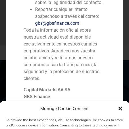
sobre la legitimidad del contacto.
Acepto la política de privacidad *
Reportar cualquier intento
Acepto recibir comunicaciones de
sospechoso a través del correo:
GBS Finance
gbs@gbsfinance.com
Toda la información oficial sobre
Enviar
nuestra actividad está disponible
exclusivamente en nuestros canales
corporativos. Agradecemos vuestra
colaboración y reiteramos nuestro
compromiso con la transparencia, la
seguridad y la protección de nuestros
clientes.
España
Portugal
Colombia
México
Capital Markets AV SA
GBS Finance
Ecuador
Perú
Chile
China
Manage Cookie Consent
Oriente Medio
To provide the best experiences, we use technologies like cookies to store
and/or access device information. Consenting to these technologies will