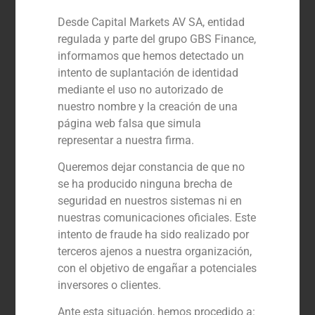
profesionales repartidos en 10 oficinas
Desde Capital Markets AV SA, entidad
alrededor del mundo en lugares como
España, Portugal, China o
regulada y parte del grupo GBS Finance,
Latinoamérica. Entendemos que una
informamos que hemos detectado un
parte crucial de nuestro éxito a medio y
intento de suplantación de identidad
largo plazo es explorar constantemente
mediante el uso no autorizado de
todos los mercados en busca de talento.
nuestro nombre y la creación de una
página web falsa que simula
Nuestra firma cultiva un ambiente de
representar a nuestra firma.
trabajo exigente y dispone de recursos
destinados a lograr la excelencia y
Queremos dejar constancia de que no
ampliar las oportunidades de negocio
se ha producido ninguna brecha de
para la empresa y sus profesionales.
seguridad en nuestros sistemas ni en
nuestras comunicaciones oficiales. Este
Las vacantes se publicarán en esta sección
intento de fraude ha sido realizado por
cuando haya procesos abiertos
terceros ajenos a nuestra organización,
con el objetivo de engañar a potenciales
inversores o clientes.
Ante esta situación, hemos procedido a: