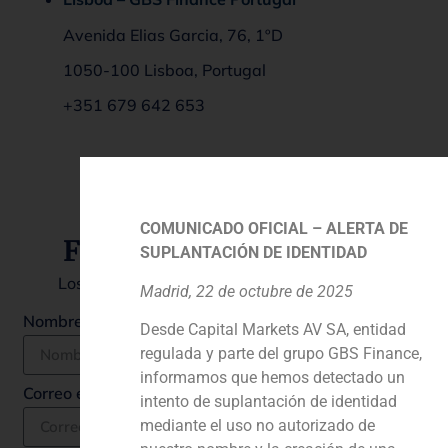
Avenida Elias Garcia, 76, 1ºD
1050-100 Lisboa, Portugal
+351 679 642 653
COMUNICADO OFICIAL – ALERTA DE
Formulario de contacto
SUPLANTACIÓN DE IDENTIDAD
Los campos marcados con
*
son obligatorios
Madrid, 22 de octubre de 2025
Nombre completo *
Desde Capital Markets AV SA, entidad
regulada y parte del grupo GBS Finance,
informamos que hemos detectado un
Correo electrónico *
intento de suplantación de identidad
mediante el uso no autorizado de