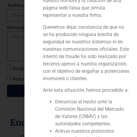
nuestro nombre y la creación de una
Teléfono
página web falsa que simula
representar a nuestra firma.
Queremos dejar constancia de que no
Mensaje *
se ha producido ninguna brecha de
seguridad en nuestros sistemas ni en
nuestras comunicaciones oficiales. Este
intento de fraude ha sido realizado por
terceros ajenos a nuestra organización,
Acepto la política de privacidad *
con el objetivo de engañar a potenciales
inversores o clientes.
Acepto recibir comunicaciones de GBS Finance
Ante esta situación, hemos procedido a:
Enviar
Denunciar el hecho ante la
Comisión Nacional del Mercado
de Valores (CNMV) y las
Encuéntrenos en otra parte.
autoridades competentes.
Lisboa
Activar nuestros protocolos