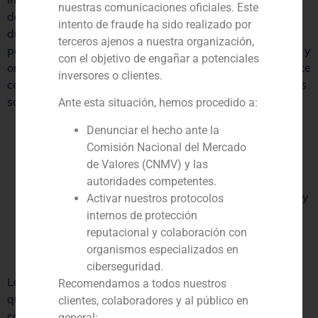
nuestras comunicaciones oficiales. Este
determinados activos o zonas geográficas, como
intento de fraude ha sido realizado por
duplicidades que surgen por desconocimiento de
terceros ajenos a nuestra organización,
posiciones en otras entidades. Ofrecer una visión global y
con el objetivo de engañar a potenciales
ordenada de la situación actual del patrimonio del cliente
inversores o clientes.
consiste en analizar, evaluar y realizar recomendaciones
sobre:
Ante esta situación, hemos procedido a:
Distribución bancaria. Tamaño y costes de cada
Denunciar el hecho ante la
depositario.
Comisión Nacional del Mercado
Análisis del comportamiento de la cartera versus
de Valores (CNMV) y las
los principales índices de referencia.
autoridades competentes.
Exposición por tipo de activo, por zona geográfica y
Activar nuestros protocolos
por divisa.
internos de protección
Análisis exhaustivo de los productos en cartera.
reputacional y colaboración con
Análisis de los costes reales soportados por
organismos especializados en
entidad.
ciberseguridad.
Los cambios y mejoras se basarán en las conclusiones
Recomendamos a todos nuestros
que obtendremos después de una monitorización y
clientes, colaboradores y al público en
consolidación de la cartera de un cliente donde se
general: