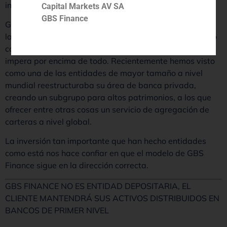
información sea clara, concisa y esté consolidada.
Capital Markets AV SA
GBS Finance
GBS Finance, por la estructura de servicios que ofrece a
las familias, lleva desde el origen planteando un modelo
como este, donde la comunicación entre el cliente y GBS
impera por encima de todo. Recientemente hemos visto
como una de las entidades de mayor tamaño a nivel
mundial reestructuraba su área de banca privada,
creando un subgrupo para altos patrimonios, a los que
ofrecer entre otras cosas un servicio de agregación de
carteras a nivel global.
La inversión tan importante que han hecho entidades
como está nos hace confiar en que el modelo de GBS
Finance sigue en la dirección correcta.
GBS FINANCE NO ES ENTIDAD DEPOSITARIA, EL
CLIENTE MANTENDRÁ SUS ACTIVOS DISTRIBUIDOS EN
BANCOS DE PRIMER NIVEL