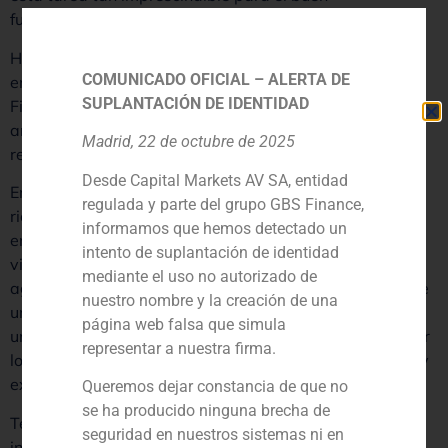
funcionamiento en la industria del ahorro.
Históricamente existe una muy buena relación entre
COMUNICADO OFICIAL – ALERTA DE
entidades depositarias y los family office como GBS
SUPLANTACIÓN DE IDENTIDAD
Finance, el trabajo conjunto y la comunicación ágil entre
ambos son el resultado de una gestión de éxito que
Madrid, 22 de octubre de 2025
redunda en satisfacción del cliente.
Desde Capital Markets AV SA, entidad
En un mercado como el actual donde es común tener el
regulada y parte del grupo GBS Finance,
riesgo de depositaria diversificado en distintas
informamos que hemos detectado un
entidades tanto nacionales como internacionales, es de
intento de suplantación de identidad
vital importancia trabajar con un family office que
mediante el uso no autorizado de
agregue todas estas cuentas para presentarle al cliente
nuestro nombre y la creación de una
una foto consolidada de sus posiciones. Este trabajo es
página web falsa que simula
una fuente de valor añadido, ya que los depositarios por
representar a nuestra firma.
lo general ofrecen un reporting de sus posiciones única y
exclusivamente.
Queremos dejar constancia de que no
se ha producido ninguna brecha de
Tener una visión 360º de tu cartera global evitará que
seguridad en nuestros sistemas ni en
incurras en riesgos como sobre ponderaciones en