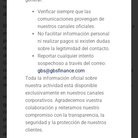
tendrán en cuenta todos los perfiles de riesgo en las
Verificar siempre que las
diferentes entidades que resultarán en uno solo.
comunicaciones provengan de
El ejercicio de agrupar las posiciones en una misma foto y
nuestros canales oficiales.
evaluar la cartera en su conjunto ofrece al gestor un
No facilitar información personal
punto de vista mucho más en detalle y permite tomar
ni realizar pagos si existen dudas
decisiones unificadas sin perder de vista el objetivo real
sobre la legitimidad del contacto.
de inversión.
Reportar cualquier intento
Gestionar un patrimonio familiar exige una
sospechoso a través del correo:
responsabilidad muy grande que recae sobre la persona
gbs@gbsfinance.com
designada para esta función, por este motivo es
Toda la información oficial sobre
importante apoyarse en un multi family office como GBS.
nuestra actividad está disponible
exclusivamente en nuestros canales
Hoy en día cada vez más entidades están dando un
corporativos. Agradecemos vuestra
golpe de timón para redirigir sus estrategias y
colaboración y reiteramos nuestro
convertirse en consultores financieros además de
compromiso con la transparencia, la
proveedores de productos. Este cambio responde a la
seguridad y la protección de nuestros
creciente demanda del cliente por una gestión global
clientes.
donde todos los factores se tengan en cuenta y la