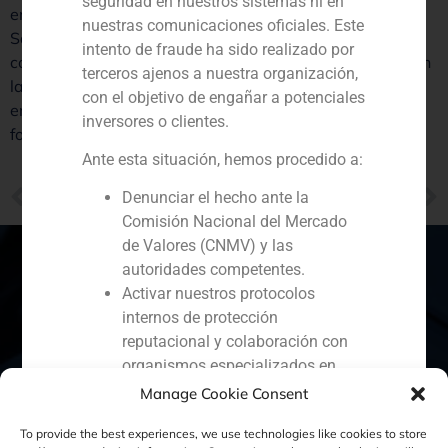
seguridad en nuestros sistemas ni en
emergente, Daniel Galván, añade a este listado Arabia
nuestras comunicaciones oficiales. Este
Saudí y Dubai, donde empresas de ingeniería y
intento de fraude ha sido realizado por
constructoras tienen recorrido. Todos estos ejemplos son
terceros ajenos a nuestra organización,
la radiografía de un cambio y de un reto. «Que las
con el objetivo de engañar a potenciales
empresas españolas sean líderes de la inversión y no
inversores o clientes.
followers», reflexiona Daniel Galván.
Ante esta situación, hemos procedido a:
PREVIOUS
NEXT
Denunciar el hecho ante la
Santiago Hagerman, socio de GBS Finance, opina sobre las hipotecas en divisas
Iván Dolz de Espejo opina sobre las reformas para esquivar el rescate de España
Comisión Nacional del Mercado
de Valores (CNMV) y las
autoridades competentes.
Activar nuestros protocolos
internos de protección
España
Portugal
Colombia
México
reputacional y colaboración con
organismos especializados en
Ecuador
Perú
Chile
China
ciberseguridad.
Manage Cookie Consent
Oriente Medio
Recomendamos a todos nuestros
To provide the best experiences, we use technologies like cookies to store
clientes, colaboradores y al público en