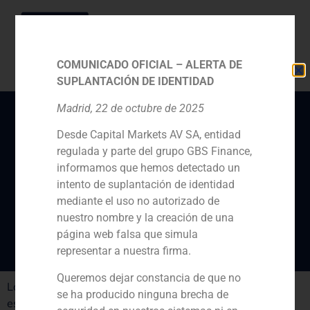
COMUNICADO OFICIAL – ALERTA DE
SUPLANTACIÓN DE IDENTIDAD
Madrid, 22 de octubre de 2025
Desde Capital Markets AV SA, entidad
Daniel Galván opina
regulada y parte del grupo GBS Finance,
sobre el destino del
informamos que hemos detectado un
capital español el
intento de suplantación de identidad
mediante el uso no autorizado de
próximo año
nuestro nombre y la creación de una
página web falsa que simula
representar a nuestra firma.
Queremos dejar constancia de que no
Latinoamérica será el principal destino del capital
se ha producido ninguna brecha de
español el próximo año. Además de Asia y Europa