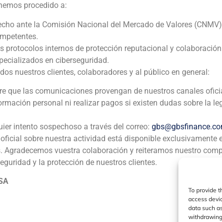
 hemos procedido a:
echo ante la Comisión Nacional del Mercado de Valores (CNMV)
ompetentes.
os protocolos internos de protección reputacional y colaboració
ia
México
Ecuador
Perú
C
ecializados en ciberseguridad.
 nuestros clientes, colaboradores y al público en general:
pre que las comunicaciones provengan de nuestros canales ofici
Política de Cookies
Política de Privacidad
Aviso Legal
formación personal ni realizar pagos si existen dudas sobre la le
GBS Finance ©2023
uier intento sospechoso a través del correo:
gbs@gbsfinance.c
oficial sobre nuestra actividad está disponible exclusivamente 
s. Agradecemos vuestra colaboración y reiteramos nuestro com
seguridad y la protección de nuestros clientes.
 SA
To provide t
access devic
data such as
withdrawing 