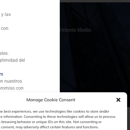
 y las
n con
hile
China
Oriente Medio
ales.
gitimidad del
om
en nuestros
promiso con
Manage Cookie Consent
he best experiences, we use technologies like cookies to store and/or
e information. Consenting to these technologies will allow us to process
 browsing behavior or unique IDs on this site. Not consenting or
consent, may adversely affect certain features and functions.