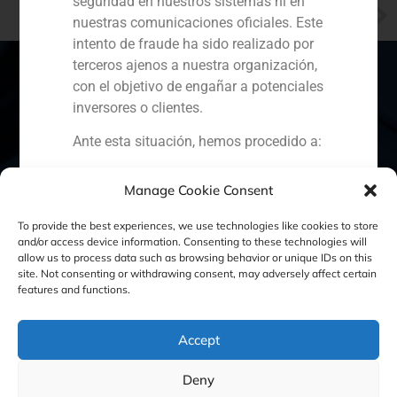
seguridad en nuestros sistemas ni en
NEXT
nuestras comunicaciones oficiales. Este
¿Por qué Family Office?
intento de fraude ha sido realizado por
terceros ajenos a nuestra organización,
con el objetivo de engañar a potenciales
inversores o clientes.
España
Portugal
Colombia
México
Ante esta situación, hemos procedido a:
Ecuador
Perú
Chile
China
Denunciar el hecho ante la
Manage Cookie Consent
Comisión Nacional del Mercado
Oriente Medio
de Valores (CNMV) y las
To provide the best experiences, we use technologies like cookies to store
autoridades competentes.
and/or access device information. Consenting to these technologies will
allow us to process data such as browsing behavior or unique IDs on this
Activar nuestros protocolos
site. Not consenting or withdrawing consent, may adversely affect certain
Política de Cookies
Política de Privacidad
internos de protección
features and functions.
reputacional y colaboración con
Aviso Legal
organismos especializados en
Accept
ciberseguridad.
Recomendamos a todos nuestros
GBS Finance ©2023
Deny
clientes, colaboradores y al público en