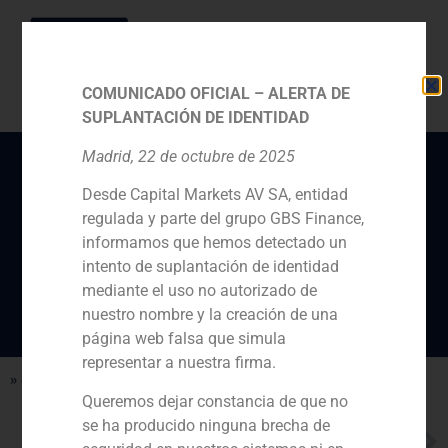
COMUNICADO OFICIAL – ALERTA DE
SUPLANTACIÓN DE IDENTIDAD
Madrid, 22 de octubre de 2025
Desde Capital Markets AV SA, entidad
EFE entrevista a Mikel
regulada y parte del grupo GBS Finance,
Bilbao, socio de GBS
informamos que hemos detectado un
Finance
intento de suplantación de identidad
mediante el uso no autorizado de
nuestro nombre y la creación de una
página web falsa que simula
representar a nuestra firma.
» elaborado por sus analistas
Queremos dejar constancia de que no
se ha producido ninguna brecha de
NEXT