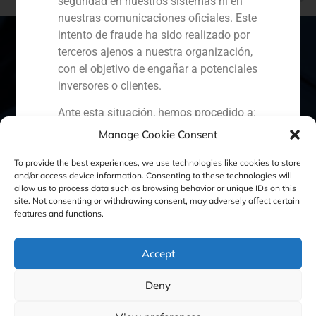
seguridad en nuestros sistemas ni en
China viene a por vino y jamón
nuestras comunicaciones oficiales. Este
intento de fraude ha sido realizado por
terceros ajenos a nuestra organización,
con el objetivo de engañar a potenciales
España
Portugal
Colombia
México
inversores o clientes.
Ante esta situación, hemos procedido a:
Ecuador
Perú
Chile
China
Manage Cookie Consent
Denunciar el hecho ante la
Oriente Medio
Comisión Nacional del Mercado
To provide the best experiences, we use technologies like cookies to store
de Valores (CNMV) y las
and/or access device information. Consenting to these technologies will
allow us to process data such as browsing behavior or unique IDs on this
autoridades competentes.
site. Not consenting or withdrawing consent, may adversely affect certain
Política de Cookies
Política de Privacidad
Activar nuestros protocolos
features and functions.
internos de protección
Aviso Legal
reputacional y colaboración con
Accept
organismos especializados en
ciberseguridad.
GBS Finance ©2023
Deny
Recomendamos a todos nuestros
clientes, colaboradores y al público en