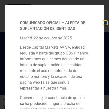
COMUNICADO OFICIAL – ALERTA DE
SUPLANTACIÓN DE IDENTIDAD
Madrid, 22 de octubre de 2025
Desde Capital Markets AV SA, entidad
El socio de GBS Finance
regulada y parte del grupo GBS Finance,
Ignacio Martínez aboga
informamos que hemos detectado un
por potenciar el alquiler
intento de suplantación de identidad
mediante el uso no autorizado de
turístico
nuestro nombre y la creación de una
página web falsa que simula
representar a nuestra firma.
Queremos dejar constancia de que no
El socio de GBS Finance Ignacio Martínez insta a
se ha producido ninguna brecha de
“potenciar el alquiler turístico en lugar de ponerle trabas