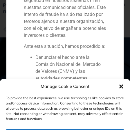
seguridad en nuestros sistemas ni en
porque viene a cubrir una determinada demanda”, en un
nuestras comunicaciones oficiales. Este
reportaje publicado por
Hosteltur
.
intento de fraude ha sido realizado por
terceros ajenos a nuestra organización,
PREVIOUS
con el objetivo de engañar a potenciales
Entrevista a Santiago Hagerman, socio director y consejero delegado de GBS Finance Investcapital
inversores o clientes.
Ante esta situación, hemos procedido a:
Denunciar el hecho ante la
Comisión Nacional del Mercado
España
Portugal
Colombia
México
de Valores (CNMV) y las
autoridades competentes.
Ecuador
Perú
Chile
China
Activar nuestros protocolos
Manage Cookie Consent
Oriente Medio
internos de protección
To provide the best experiences, we use technologies like cookies to store
reputacional y colaboración con
and/or access device information. Consenting to these technologies will
organismos especializados en
allow us to process data such as browsing behavior or unique IDs on this
ciberseguridad.
site. Not consenting or withdrawing consent, may adversely affect certain
Política de Cookies
Política de Privacidad
features and functions.
Recomendamos a todos nuestros
clientes, colaboradores y al público en
Aviso Legal