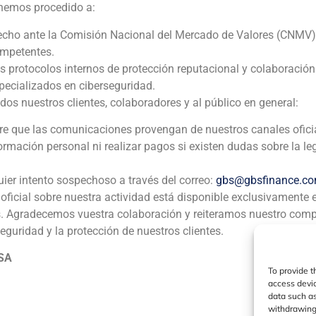
 hemos procedido a:
echo ante la Comisión Nacional del Mercado de Valores (CNMV)
ompetentes.
os protocolos internos de protección reputacional y colaboració
ia
México
Ecuador
Perú
C
ecializados en ciberseguridad.
 nuestros clientes, colaboradores y al público en general:
pre que las comunicaciones provengan de nuestros canales ofici
Política de Cookies
Política de Privacidad
Aviso Legal
formación personal ni realizar pagos si existen dudas sobre la le
GBS Finance ©2023
uier intento sospechoso a través del correo:
gbs@gbsfinance.c
oficial sobre nuestra actividad está disponible exclusivamente 
s. Agradecemos vuestra colaboración y reiteramos nuestro com
seguridad y la protección de nuestros clientes.
 SA
To provide t
access devic
data such as
withdrawing 