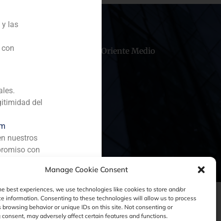
 y las
n con
hile
China
Oriente Medio
ales.
gitimidad del
om
en nuestros
promiso con
Manage Cookie Consent
he best experiences, we use technologies like cookies to store and/or
e information. Consenting to these technologies will allow us to process
 browsing behavior or unique IDs on this site. Not consenting or
consent, may adversely affect certain features and functions.