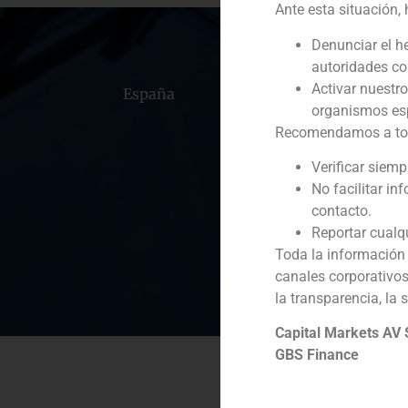
Ante esta situación,
Denunciar el h
autoridades c
Activar nuestr
España
Portugal
Colomb
organismos esp
Recomendamos a todos
Verificar siem
No facilitar in
contacto.
Reportar cualq
Toda la información 
canales corporativo
la transparencia, la 
Capital Markets AV
GBS Finance