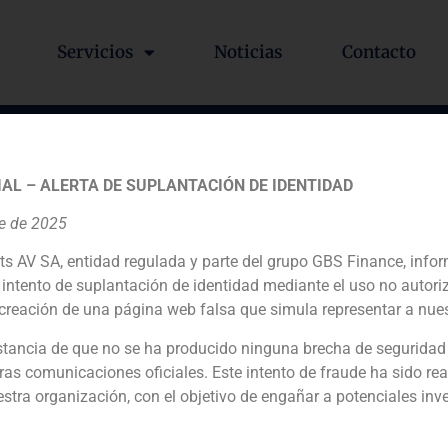
Servicios
Noticias
Contacto
o Samaranch, consejero de
AL – ALERTA DE SUPLANTACIÓN DE IDENTIDAD
Finance
re de 2025
ts AV SA, entidad regulada y parte del grupo GBS Finance, inf
intento de suplantación de identidad mediante el uso no autori
creación de una página web falsa que simula representar a nues
iquidez, y aunque, los empresarios eran antes reacios, se es
 buscar sinergias, economías de escala, y muchas veces prot
tancia de que no se ha producido ninguna brecha de seguridad
ras comunicaciones oficiales. Este intento de fraude ha sido rea
estra organización, con el objetivo de engañar a potenciales inv
Javier Navarro, Director de GBS Finance en la Co