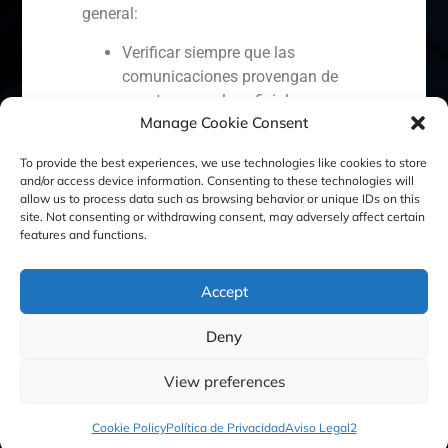
general:
España
Portugal
Colombia
México
Verificar siempre que las
comunicaciones provengan de
Ecuador
Perú
Chile
China
nuestros canales oficiales.
Manage Cookie Consent
No facilitar información personal
Oriente Medio
ni realizar pagos si existen dudas
To provide the best experiences, we use technologies like cookies to store
sobre la legitimidad del contacto.
and/or access device information. Consenting to these technologies will
Reportar cualquier intento
allow us to process data such as browsing behavior or unique IDs on this
site. Not consenting or withdrawing consent, may adversely affect certain
sospechoso a través del correo:
Política de Cookies
Política de Privacidad
features and functions.
gbs@gbsfinance.com
Aviso Legal
Toda la información oficial sobre
Accept
nuestra actividad está disponible
exclusivamente en nuestros canales
Deny
GBS Finance ©2023
corporativos. Agradecemos vuestra
colaboración y reiteramos nuestro
View preferences
compromiso con la transparencia, la
seguridad y la protección de nuestros
Cookie Policy
Política de Privacidad
Aviso Legal2
clientes.