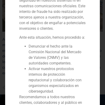
seguridad en nuestros sistemas ni en
nuestras comunicaciones oficiales. Este
intento de fraude ha sido realizado por
terceros ajenos a nuestra organización,
con el objetivo de engañar a potenciales
inversores o clientes.
Ante esta situación, hemos procedido a:
ASM Industries da acceso a su capital a CS Wind, el
mayor fabricante de torres eólicas del mundo. La
Denunciar el hecho ante la
entrada de CS Wind forma parte del plan de crecimiento
Comisión Nacional del Mercado
de ASM, tal y como señala Adelino Costa Matos, CEO de
de Valores (CNMV) y las
la compañía “un paso estratégico que nos permite
autoridades competentes.
continuar nuestro camino de crecimiento y consolidación
Activar nuestros protocolos
en una industria muy desafiante y exigente”.
internos de protección
reputacional y colaboración con
organismos especializados en
PREVIOUS
GBS Finance asesora a Tankiac en la venta a Global Dominion
ciberseguridad.
Recomendamos a todos nuestros
clientes, colaboradores y al público en