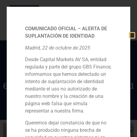
COMUNICADO OFICIAL – ALERTA DE
SUPLANTACIÓN DE IDENTIDAD
Madrid, 22 de octubre de 2025
Desde Capital Markets AV SA, entidad
GBS Finance asesora a
regulada y parte del grupo GBS Finance,
ASM Industries en la
informamos que hemos detectado un
entrada de CS Wind en su
intento de suplantación de identidad
mediante el uso no autorizado de
accionariado
nuestro nombre y la creación de una
página web falsa que simula
representar a nuestra firma.
Queremos dejar constancia de que no
se ha producido ninguna brecha de