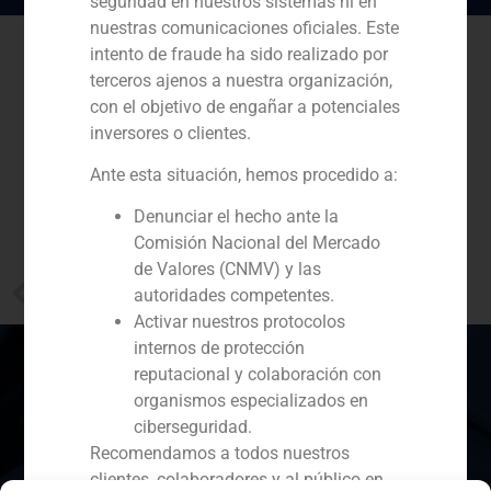
seguridad en nuestros sistemas ni en
nuestras comunicaciones oficiales. Este
intento de fraude ha sido realizado por
terceros ajenos a nuestra organización,
con el objetivo de engañar a potenciales
inversores o clientes.
Ante esta situación, hemos procedido a:
Denunciar el hecho ante la
Comisión Nacional del Mercado
de Valores (CNMV) y las
PREVIOUS
autoridades competentes.
Recomendaciones de Javier Navarro para invertir el último trimestre del año
Activar nuestros protocolos
internos de protección
reputacional y colaboración con
organismos especializados en
ciberseguridad.
España
Portugal
Colombia
México
Recomendamos a todos nuestros
Ecuador
Perú
Chile
China
clientes, colaboradores y al público en