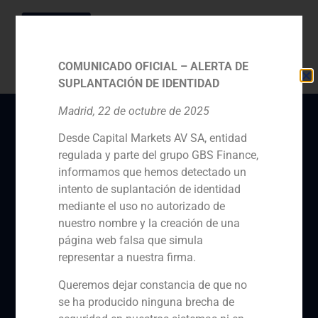
COMUNICADO OFICIAL – ALERTA DE
SUPLANTACIÓN DE IDENTIDAD
Madrid, 22 de octubre de 2025
Desde Capital Markets AV SA, entidad
GBS Finance asesora a
regulada y parte del grupo GBS Finance,
Next Capital en la venta
informamos que hemos detectado un
de Mediterráneo
intento de suplantación de identidad
mediante el uso no autorizado de
Servicios de Gestión
nuestro nombre y la creación de una
Integral a Skyline
página web falsa que simula
representar a nuestra firma.
Ventures
Queremos dejar constancia de que no
se ha producido ninguna brecha de