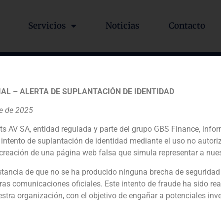
Servicios
Noticias
Contacto
ondo BlueGem en la compra
AL – ALERTA DE SUPLANTACIÓN DE IDENTIDAD
estaurantes Lateral
re de 2025
ts AV SA, entidad regulada y parte del grupo GBS Finance, inf
intento de suplantación de identidad mediante el uso no autori
creación de una página web falsa que simula representar a nues
r al extranjero
tancia de que no se ha producido ninguna brecha de seguridad
ras comunicaciones oficiales. Este intento de fraude ha sido rea
Daniel Galván, director de GBS Finance, analiza los fondos interesados en la posible de compra de Abertis
estra organización, con el objetivo de engañar a potenciales inv