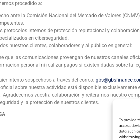
 hemos procedido a:
echo ante la Comisión Nacional del Mercado de Valores (CNMV)
ia
México
Ecuador
Perú
C
ompetentes.
os protocolos internos de protección reputacional y colaboració
ecializados en ciberseguridad.
Política de Cookies
Política de Privacidad
Aviso Legal
 nuestros clientes, colaboradores y al público en general:
pre que las comunicaciones provengan de nuestros canales ofici
GBS Finance ©2023
formación personal ni realizar pagos si existen dudas sobre la le
uier intento sospechoso a través del correo:
gbs@gbsfinance.c
oficial sobre nuestra actividad está disponible exclusivamente 
s. Agradecemos vuestra colaboración y reiteramos nuestro com
seguridad y la protección de nuestros clientes.
 SA
To provide t
access devic
data such as
withdrawing 