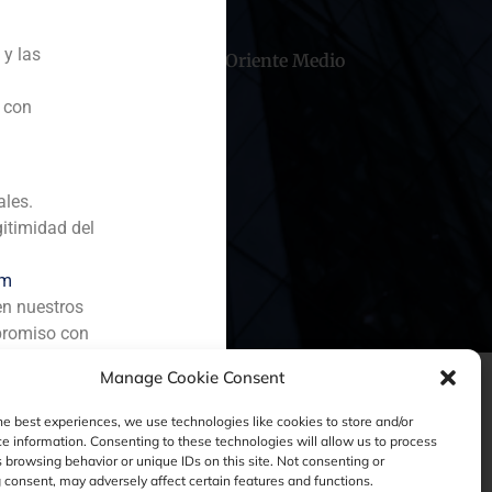
 y las
hile
China
Oriente Medio
n con
ales.
gitimidad del
om
en nuestros
promiso con
Manage Cookie Consent
he best experiences, we use technologies like cookies to store and/or
e information. Consenting to these technologies will allow us to process
 browsing behavior or unique IDs on this site. Not consenting or
consent, may adversely affect certain features and functions.