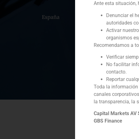
Ante esta situación,
Denunciar el h
España
Portugal
Colomb
autoridades c
Activar nuestr
organismos esp
Recomendamos a todos
Verificar siem
No facilitar in
contacto.
Reportar cualq
Toda la información 
canales corporativo
la transparencia, la 
Capital Markets AV
GBS Finance