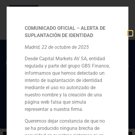
COMUNICADO OFICIAL – ALERTA DE
SUPLANTACIÓN DE IDENTIDAD
Madrid, 22 de octubre de 2025
Desde Capital Markets AV SA, entidad
GBS Finance asesoraron
regulada y parte del grupo GBS Finance,
a los accionistas de
informamos que hemos detectado un
Salesland en la venta de
intento de suplantación de identidad
mediante el uso no autorizado de
una mayoría a Acon
nuestro nombre y la creación de una
Investments
página web falsa que simula
representar a nuestra firma.
Queremos dejar constancia de que no
se ha producido ninguna brecha de