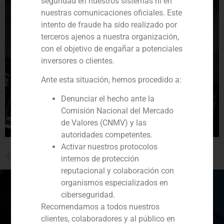
seguridad en nuestros sistemas ni en
nuestras comunicaciones oficiales. Este
intento de fraude ha sido realizado por
terceros ajenos a nuestra organización,
con el objetivo de engañar a potenciales
inversores o clientes.
Ante esta situación, hemos procedido a:
Denunciar el hecho ante la
Comisión Nacional del Mercado
de Valores (CNMV) y las
autoridades competentes.
Activar nuestros protocolos
PREVIOUS
internos de protección
GBS Finance asesora a la empresa portuguesa Sulpasteis
reputacional y colaboración con
organismos especializados en
ciberseguridad.
Recomendamos a todos nuestros
España
Portugal
Colombia
México
clientes, colaboradores y al público en