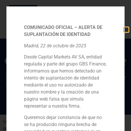
COMUNICADO OFICIAL – ALERTA DE
SUPLANTACIÓN DE IDENTIDAD
Madrid, 22 de octubre de 2025
Desde Capital Markets AV SA, entidad
GBS Finance, ganador de
regulada y parte del grupo GBS Finance,
los premios Finance
informamos que hemos detectado un
Monthly Deal Makers of
intento de suplantación de identidad
mediante el uso no autorizado de
the Year 2013
nuestro nombre y la creación de una
página web falsa que simula
representar a nuestra firma.
Queremos dejar constancia de que no
La revista británica Finance Monthly ha premiado la
se ha producido ninguna brecha de
operación liderada por Javier Herrero, socio de GBS