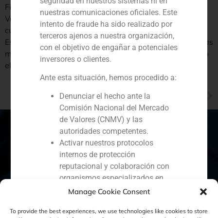
seguridad en nuestros sistemas ni en
Finance, de adquisición por parte de HIG Capital de
nuestras comunicaciones oficiales. Este
Vértice 360 Servicios Audiovisuales como una de las
intento de fraude ha sido realizado por
cuatro mejores operaciones que han tenido lugar en
terceros ajenos a nuestra organización,
España en 2013. Los premios de esta revista repasan las
con el objetivo de engañar a potenciales
mejores operaciones M&A que se han producido en todo
inversores o clientes.
el mundo.
Ante esta situación, hemos procedido a:
NEXT
Denunciar el hecho ante la
GBS Finance en Voz Populi por el premio a la mejor firma de asesoramiento de 2013
Comisión Nacional del Mercado
de Valores (CNMV) y las
autoridades competentes.
Activar nuestros protocolos
internos de protección
España
Portugal
Colombia
México
reputacional y colaboración con
organismos especializados en
Ecuador
Perú
Chile
China
ciberseguridad.
Manage Cookie Consent
Oriente Medio
Recomendamos a todos nuestros
To provide the best experiences, we use technologies like cookies to store
clientes, colaboradores y al público en