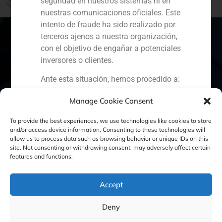
seguridad en nuestros sistemas ni en
El socio de GBS Finance Santiago Hagerman opina sobre las comisiones en fondos de renta variable
nuestras comunicaciones oficiales. Este
intento de fraude ha sido realizado por
terceros ajenos a nuestra organización,
con el objetivo de engañar a potenciales
inversores o clientes.
España
Portugal
Colombia
México
Ante esta situación, hemos procedido a:
Ecuador
Perú
Chile
China
Denunciar el hecho ante la
Manage Cookie Consent
Comisión Nacional del Mercado
Oriente Medio
To provide the best experiences, we use technologies like cookies to store
de Valores (CNMV) y las
and/or access device information. Consenting to these technologies will
autoridades competentes.
allow us to process data such as browsing behavior or unique IDs on this
Activar nuestros protocolos
site. Not consenting or withdrawing consent, may adversely affect certain
Política de Cookies
Política de Privacidad
features and functions.
internos de protección
reputacional y colaboración con
Aviso Legal
organismos especializados en
Accept
ciberseguridad.
Recomendamos a todos nuestros
GBS Finance ©2023
Deny
clientes, colaboradores y al público en