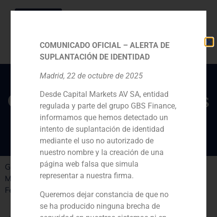
COMUNICADO OFICIAL – ALERTA DE
SUPLANTACIÓN DE IDENTIDAD
Madrid, 22 de octubre de 2025
Desde Capital Markets AV SA, entidad
GBS nombra tres nuevos
regulada y parte del grupo GBS Finance,
socios en España
informamos que hemos detectado un
intento de suplantación de identidad
mediante el uso no autorizado de
nuestro nombre y la creación de una
página web falsa que simula
GBS Finance ha nombrado socios de la firma a Ignacio
representar a nuestra firma.
Martínez (Madrid), Juan Navarro (Barcelona) y Javier
Fernández (Barcelona), que se suman a los siete socios.
Queremos dejar constancia de que no
se ha producido ninguna brecha de
PREVIOUS