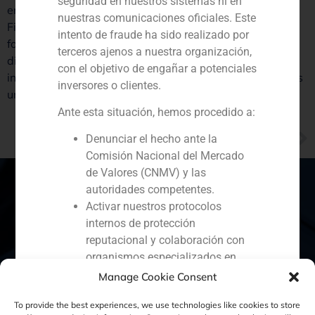
seguridad en nuestros sistemas ni en
en el mercado español. Mikel Bilbao, socio de GBS
nuestras comunicaciones oficiales. Este
Finance, señala: «Se percibe que la economía ha tocado
intento de fraude ha sido realizado por
fondo, y las medidas del Gobierno van en la buena
terceros ajenos a nuestra organización,
dirección. Hay un interés creciente de inversores
con el objetivo de engañar a potenciales
internacionales por comprar activos españoles. Veremos
inversores o clientes.
un repunte de operaciones».
Ante esta situación, hemos procedido a:
NEXT
Denunciar el hecho ante la
Declaraciones de Mikel Bilbao sobre la inversión de Blackstone en Mivisa
Comisión Nacional del Mercado
de Valores (CNMV) y las
autoridades competentes.
Activar nuestros protocolos
internos de protección
España
Portugal
Colombia
México
reputacional y colaboración con
organismos especializados en
Ecuador
Perú
Chile
China
ciberseguridad.
Manage Cookie Consent
Oriente Medio
Recomendamos a todos nuestros
To provide the best experiences, we use technologies like cookies to store
clientes, colaboradores y al público en