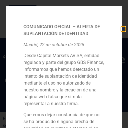
COMUNICADO OFICIAL – ALERTA DE
SUPLANTACIÓN DE IDENTIDAD
Madrid, 22 de octubre de 2025
Desde Capital Markets AV SA, entidad
“Hay un interés creciente
regulada y parte del grupo GBS Finance,
por comprar activos
informamos que hemos detectado un
españoles”, señala Mikel
intento de suplantación de identidad
mediante el uso no autorizado de
Bilbao
nuestro nombre y la creación de una
página web falsa que simula
representar a nuestra firma.
Queremos dejar constancia de que no
El diario económico ‘Cinco Días’ ha publicado un artículo
se ha producido ninguna brecha de
sobre el interés de los grandes fondos de capital riesgo