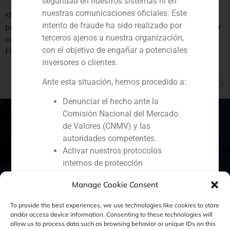
seguridad en nuestros sistemas ni en
nuestras comunicaciones oficiales. Este
«No estamos seguros de que sean unos presupuesto
intento de fraude ha sido realizado por
para salir de la crisis, pero sí los necesarios para cumplir
terceros ajenos a nuestra organización,
con lo exigido por la UE», expresa Iván, director de GBS
con el objetivo de engañar a potenciales
Finance Family Office.
inversores o clientes.
NEXT
Ante esta situación, hemos procedido a:
GBS Finance ha asesorado a HIG Capital en la compra del 49,99% de Vértice 360
Denunciar el hecho ante la
Comisión Nacional del Mercado
de Valores (CNMV) y las
autoridades competentes.
España
Portugal
Colombia
México
Activar nuestros protocolos
internos de protección
Ecuador
Perú
Chile
China
reputacional y colaboración con
Manage Cookie Consent
organismos especializados en
Oriente Medio
ciberseguridad.
To provide the best experiences, we use technologies like cookies to store
Recomendamos a todos nuestros
and/or access device information. Consenting to these technologies will
allow us to process data such as browsing behavior or unique IDs on this
clientes, colaboradores y al público en