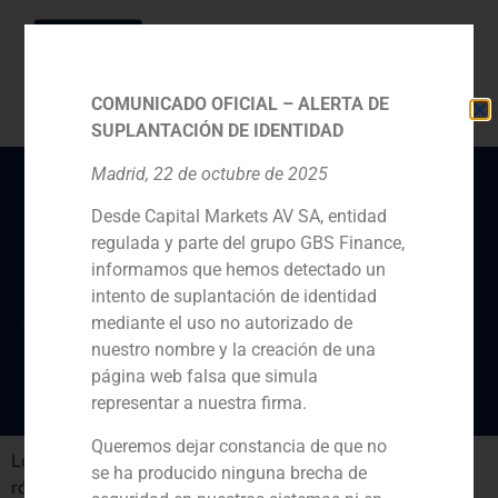
COMUNICADO OFICIAL – ALERTA DE
SUPLANTACIÓN DE IDENTIDAD
Madrid, 22 de octubre de 2025
Desde Capital Markets AV SA, entidad
Iván Dolz de Espejo
regulada y parte del grupo GBS Finance,
opina sobre los
informamos que hemos detectado un
Presupuestos Generales
intento de suplantación de identidad
mediante el uso no autorizado de
del Estado
nuestro nombre y la creación de una
página web falsa que simula
representar a nuestra firma.
Queremos dejar constancia de que no
Los empresarios avalan las cuentas pero exigen una
se ha producido ninguna brecha de
rápida ejecución.