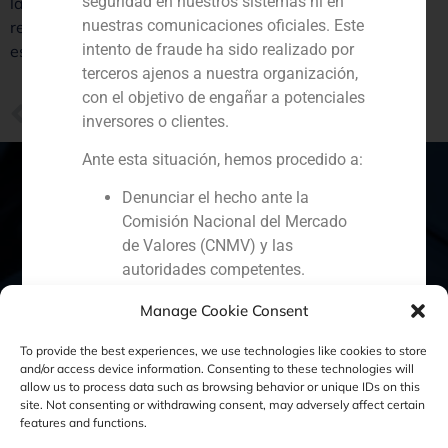
seguridad en nuestros sistemas ni en
las sicavs en España. «Desde GBS Finance hemos
nuestras comunicaciones oficiales. Este
realizado un análisis de todas las posibles soluciones y
intento de fraude ha sido realizado por
estamos preparados para iniciar cualquiera de ellas».
terceros ajenos a nuestra organización,
con el objetivo de engañar a potenciales
PREVIOUS
inversores o clientes.
Pablo Gómez de Pablos cree que 2018 «puede dar sorpresas en cualquier dirección»
Ante esta situación, hemos procedido a:
Denunciar el hecho ante la
Comisión Nacional del Mercado
España
Portugal
Colombia
México
de Valores (CNMV) y las
autoridades competentes.
Ecuador
Perú
Chile
China
Activar nuestros protocolos
Manage Cookie Consent
internos de protección
Oriente Medio
reputacional y colaboración con
To provide the best experiences, we use technologies like cookies to store
organismos especializados en
and/or access device information. Consenting to these technologies will
allow us to process data such as browsing behavior or unique IDs on this
ciberseguridad.
site. Not consenting or withdrawing consent, may adversely affect certain
Política de Cookies
Política de Privacidad
Recomendamos a todos nuestros
features and functions.
clientes, colaboradores y al público en