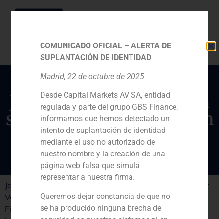
COMUNICADO OFICIAL – ALERTA DE
SUPLANTACIÓN DE IDENTIDAD
Madrid, 22 de octubre de 2025
Desde Capital Markets AV SA, entidad
Javier Navarro analiza la
regulada y parte del grupo GBS Finance,
situación de las sicavs en
informamos que hemos detectado un
España
intento de suplantación de identidad
mediante el uso no autorizado de
nuestro nombre y la creación de una
página web falsa que simula
representar a nuestra firma.
Javier Navarro, director de GBS Finance en la Comunitat
Queremos dejar constancia de que no
Valenciana, ha analizado junto a otros ocho expertos en
se ha producido ninguna brecha de
Finanzas (para el medio Valencia Plaza), la situación de