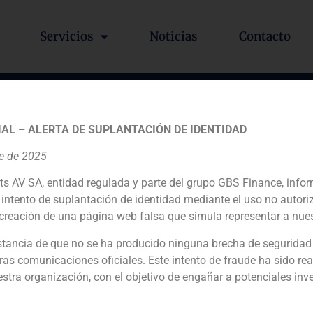
Servicios
Noticias
Contacto
 el valor que alcanzaron la
AL – ALERTA DE SUPLANTACIÓN DE IDENTIDAD
anco de Valencia
re de 2025
ts AV SA, entidad regulada y parte del grupo GBS Finance, inf
intento de suplantación de identidad mediante el uso no autori
creación de una página web falsa que simula representar a nues
Valencia de especular con el precio de sus acciones. Pregun
iete euros para las acciones de Banco de Valencia hubiera s
tancia de que no se ha producido ninguna brecha de seguridad
 de 11,3 euros.
ras comunicaciones oficiales. Este intento de fraude ha sido rea
estra organización, con el objetivo de engañar a potenciales inv
GBS Finance nombra a Iván Do