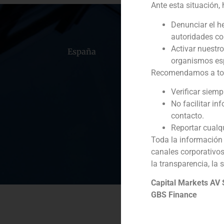
Ante esta situación,
Denunciar el h
autoridades c
Activar nuestr
España
Portugal
Colomb
organismos esp
Recomendamos a todos
Verificar siem
No facilitar in
contacto.
Reportar cualq
Toda la información 
canales corporativo
la transparencia, la 
Capital Markets AV
GBS Finance