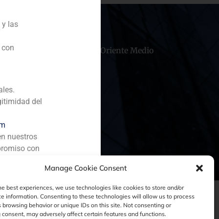
 y las
n con
hile
China
Oriente Medio
ales.
gitimidad del
om
en nuestros
promiso con
Manage Cookie Consent
he best experiences, we use technologies like cookies to store and/or
e information. Consenting to these technologies will allow us to process
 browsing behavior or unique IDs on this site. Not consenting or
consent, may adversely affect certain features and functions.