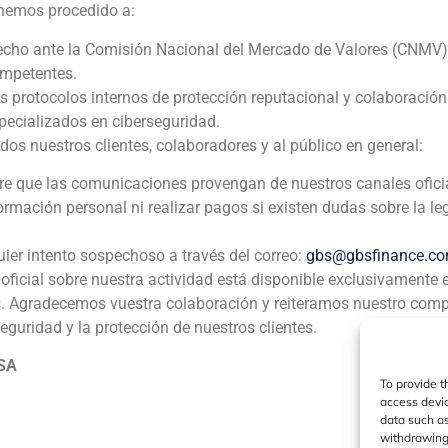
 hemos procedido a:
echo ante la Comisión Nacional del Mercado de Valores (CNMV)
ompetentes.
os protocolos internos de protección reputacional y colaboració
ia
México
Ecuador
Perú
C
ecializados en ciberseguridad.
 nuestros clientes, colaboradores y al público en general:
pre que las comunicaciones provengan de nuestros canales ofici
Política de Cookies
Política de Privacidad
Aviso Legal
formación personal ni realizar pagos si existen dudas sobre la le
GBS Finance ©2023
uier intento sospechoso a través del correo:
gbs@gbsfinance.c
oficial sobre nuestra actividad está disponible exclusivamente 
s. Agradecemos vuestra colaboración y reiteramos nuestro com
seguridad y la protección de nuestros clientes.
 SA
To provide t
access devic
data such as
withdrawing 