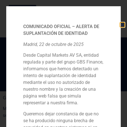
COMUNICADO OFICIAL – ALERTA DE
SUPLANTACIÓN DE IDENTIDAD
Madrid, 22 de octubre de 2025
Desde Capital Markets AV SA, entidad
Los «campeones» del
regulada y parte del grupo GBS Finance,
ecommerce en Europa
informamos que hemos detectado un
intento de suplantación de identidad
mediante el uso no autorizado de
nuestro nombre y la creación de una
página web falsa que simula
GBS Finance en Modaes.es
representar a nuestra firma.
Modaes.es recoge el informe de GBS Finance sobre el
Queremos dejar constancia de que no
sector de la moda online en España y Europa
se ha producido ninguna brecha de