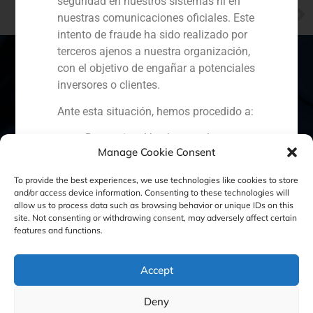
seguridad en nuestros sistemas ni en
NEXT
nuestras comunicaciones oficiales. Este
Resultados positivos de los brokeres españoles
intento de fraude ha sido realizado por
terceros ajenos a nuestra organización,
con el objetivo de engañar a potenciales
inversores o clientes.
España
Portugal
Colombia
México
Ante esta situación, hemos procedido a:
Ecuador
Perú
Chile
China
Denunciar el hecho ante la
Manage Cookie Consent
Comisión Nacional del Mercado
Oriente Medio
de Valores (CNMV) y las
To provide the best experiences, we use technologies like cookies to store
autoridades competentes.
and/or access device information. Consenting to these technologies will
Activar nuestros protocolos
allow us to process data such as browsing behavior or unique IDs on this
site. Not consenting or withdrawing consent, may adversely affect certain
Política de Cookies
Política de Privacidad
internos de protección
features and functions.
reputacional y colaboración con
Aviso Legal
organismos especializados en
Accept
ciberseguridad.
Recomendamos a todos nuestros
Deny
GBS Finance ©2023
clientes, colaboradores y al público en