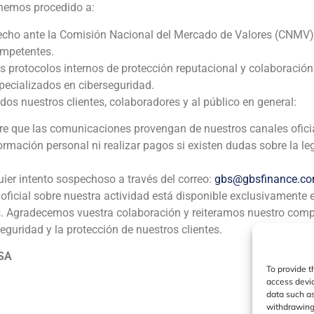
 hemos procedido a:
echo ante la Comisión Nacional del Mercado de Valores (CNMV)
ompetentes.
ia
México
Ecuador
Perú
C
os protocolos internos de protección reputacional y colaboració
ecializados en ciberseguridad.
 nuestros clientes, colaboradores y al público en general:
Política de Cookies
Política de Privacidad
Aviso Legal
pre que las comunicaciones provengan de nuestros canales ofici
formación personal ni realizar pagos si existen dudas sobre la le
GBS Finance ©2023
uier intento sospechoso a través del correo:
gbs@gbsfinance.c
oficial sobre nuestra actividad está disponible exclusivamente 
s. Agradecemos vuestra colaboración y reiteramos nuestro com
seguridad y la protección de nuestros clientes.
 SA
To provide t
access devic
data such as
withdrawing 