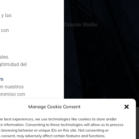
 y las
hile
China
Oriente Medio
n con
ales.
gitimidad del
om
en nuestros
promiso con
Manage Cookie Consent
he best experiences, we use technologies like cookies to store and/or
e information. Consenting to these technologies will allow us to process
 browsing behavior or unique IDs on this site. Not consenting or
consent, may adversely affect certain features and functions.