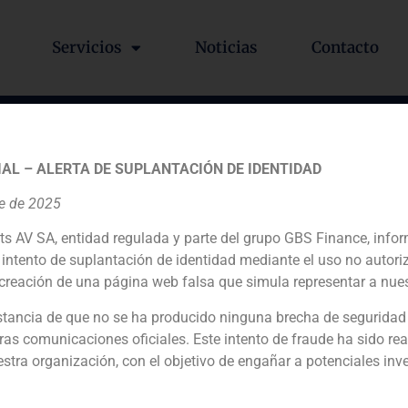
Servicios
Noticias
Contacto
: una nueva generación de 
AL – ALERTA DE SUPLANTACIÓN DE IDENTIDAD
moda».
re de 2025
ts AV SA, entidad regulada y parte del grupo GBS Finance, inf
intento de suplantación de identidad mediante el uso no autori
creación de una página web falsa que simula representar a nues
artículo de Emprendedores el nacimiento de empresas de mod
tancia de que no se ha producido ninguna brecha de seguridad
ras comunicaciones oficiales. Este intento de fraude ha sido rea
estra organización, con el objetivo de engañar a potenciales inv
Una treint