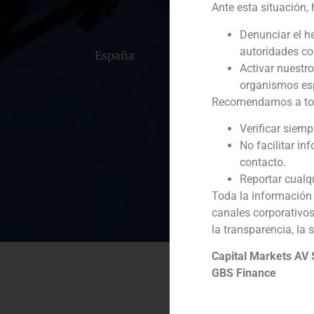
Ante esta situación,
Denunciar el h
autoridades c
España
Portugal
Colomb
Activar nuestr
organismos esp
Recomendamos a todos
Verificar siem
No facilitar in
contacto.
Reportar cualq
Toda la información 
canales corporativo
la transparencia, la 
Capital Markets AV
GBS Finance