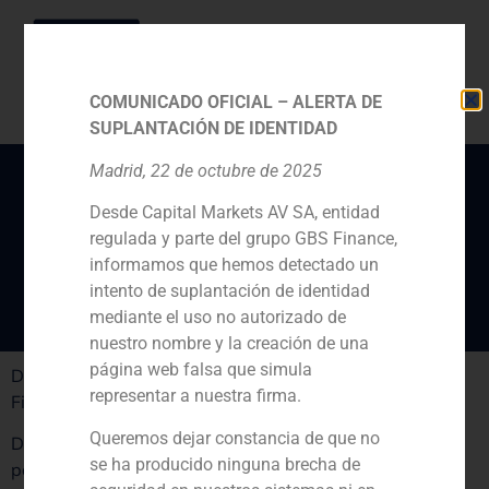
COMUNICADO OFICIAL – ALERTA DE
SUPLANTACIÓN DE IDENTIDAD
Madrid, 22 de octubre de 2025
Desde Capital Markets AV SA, entidad
«No veo una oleada de
regulada y parte del grupo GBS Finance,
OPV’s en 2014»
informamos que hemos detectado un
intento de suplantación de identidad
mediante el uso no autorizado de
nuestro nombre y la creación de una
página web falsa que simula
Daniel Galván, director de GBS Finance en Inversión &
representar a nuestra firma.
Finanzas
Queremos dejar constancia de que no
Daniel Galván, director de GBS Finance analiza las
se ha producido ninguna brecha de
posibles salidas a bolsa que se producirán en los