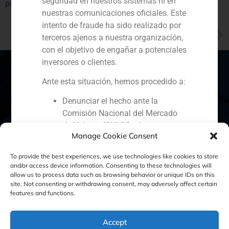
seguridad en nuestros sistemas ni en
próximos meses.
nuestras comunicaciones oficiales. Este
intento de fraude ha sido realizado por
NEXT
terceros ajenos a nuestra organización,
Diez años para arreglar la crisis – GBS Finance en Antena 3
con el objetivo de engañar a potenciales
inversores o clientes.
Ante esta situación, hemos procedido a:
España
Portugal
Colombia
México
Denunciar el hecho ante la
Comisión Nacional del Mercado
Ecuador
Perú
Chile
China
de Valores (CNMV) y las
Manage Cookie Consent
autoridades competentes.
Oriente Medio
Activar nuestros protocolos
To provide the best experiences, we use technologies like cookies to store
internos de protección
and/or access device information. Consenting to these technologies will
reputacional y colaboración con
allow us to process data such as browsing behavior or unique IDs on this
site. Not consenting or withdrawing consent, may adversely affect certain
Política de Cookies
Política de Privacidad
organismos especializados en
features and functions.
ciberseguridad.
Aviso Legal
Recomendamos a todos nuestros
Accept
clientes, colaboradores y al público en