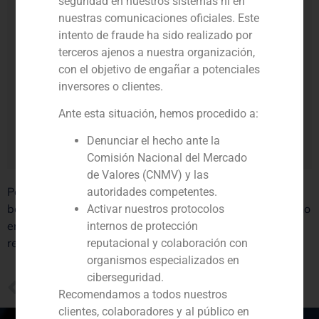
seguridad en nuestros sistemas ni en
nuestras comunicaciones oficiales. Este
intento de fraude ha sido realizado por
terceros ajenos a nuestra organización,
con el objetivo de engañar a potenciales
inversores o clientes.
Ante esta situación, hemos procedido a:
Denunciar el hecho ante la
Comisión Nacional del Mercado
de Valores (CNMV) y las
Pablo Gómez de Pablos
, Managing Partner, hace
autoridades competentes.
balance del 2022 y aporta su visión para el presente año
Activar nuestros protocolos
en su participación en la edición de enero 2023 de la
internos de protección
revista.
reputacional y colaboración con
organismos especializados en
ciberseguridad.
PREVIOUS
Recomendamos a todos nuestros
GBS Finance en los medios: la evolución del mercado de activos no productivos
clientes, colaboradores y al público en