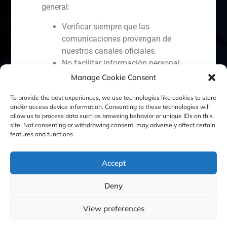
general:
Verificar siempre que las
comunicaciones provengan de
España
Portugal
Colombia
México
nuestros canales oficiales.
No facilitar información personal
Ecuador
Perú
Chile
China
ni realizar pagos si existen dudas
Manage Cookie Consent
Oriente Medio
sobre la legitimidad del contacto.
To provide the best experiences, we use technologies like cookies to store
Reportar cualquier intento
and/or access device information. Consenting to these technologies will
sospechoso a través del correo:
allow us to process data such as browsing behavior or unique IDs on this
gbs@gbsfinance.com
site. Not consenting or withdrawing consent, may adversely affect certain
Política de Cookies
Política de Privacidad
features and functions.
Toda la información oficial sobre
nuestra actividad está disponible
Aviso Legal
exclusivamente en nuestros canales
Accept
corporativos. Agradecemos vuestra
colaboración y reiteramos nuestro
GBS Finance ©2023
Deny
compromiso con la transparencia, la
View preferences
seguridad y la protección de nuestros
clientes.