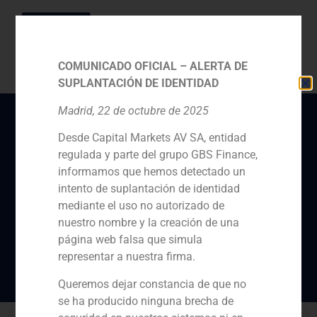
COMUNICADO OFICIAL – ALERTA DE
SUPLANTACIÓN DE IDENTIDAD
Madrid, 22 de octubre de 2025
Desde Capital Markets AV SA, entidad
Nuestro Socio Director
regulada y parte del grupo GBS Finance,
de GBS Finance, Pablo
informamos que hemos detectado un
Gómez de Pablos,
intento de suplantación de identidad
mediante el uso no autorizado de
participa en la revista
nuestro nombre y la creación de una
Capital & Corporate
página web falsa que simula
representar a nuestra firma.
Queremos dejar constancia de que no
se ha producido ninguna brecha de