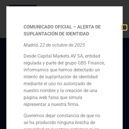
COMUNICADO OFICIAL – ALERTA DE
SUPLANTACIÓN DE IDENTIDAD
Madrid, 22 de octubre de 2025
Desde Capital Markets AV SA, entidad
Pablo Gómez de Pablos,
regulada y parte del grupo GBS Finance,
socio director de GBS
informamos que hemos detectado un
Finance, analiza cómo
intento de suplantación de identidad
mediante el uso no autorizado de
afectará la situación
nuestro nombre y la creación de una
política y económica
página web falsa que simula
representar a nuestra firma.
internacional a la firma
Queremos dejar constancia de que no
se ha producido ninguna brecha de