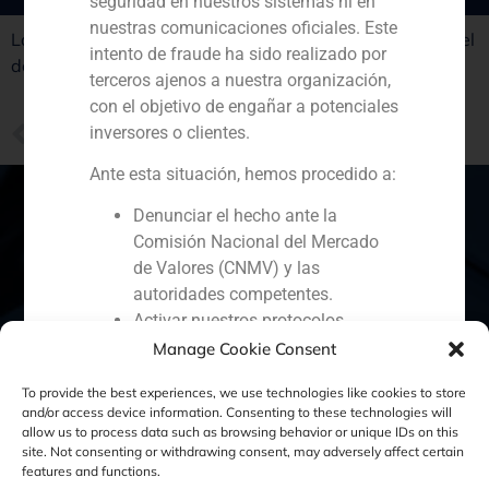
seguridad en nuestros sistemas ni en
nuestras comunicaciones oficiales. Este
Las relaciones entre Estados Unidos y China, claves en el
intento de fraude ha sido realizado por
desarrollo de negocio de GBS Finance
terceros ajenos a nuestra organización,
con el objetivo de engañar a potenciales
PREVIOUS
inversores o clientes.
Alberto Roldán se incorpora al equipo de family office de GBS Finance
Ante esta situación, hemos procedido a:
Denunciar el hecho ante la
Comisión Nacional del Mercado
de Valores (CNMV) y las
España
Portugal
Colombia
México
autoridades competentes.
Ecuador
Perú
Chile
China
Activar nuestros protocolos
internos de protección
Manage Cookie Consent
Oriente Medio
reputacional y colaboración con
To provide the best experiences, we use technologies like cookies to store
organismos especializados en
and/or access device information. Consenting to these technologies will
ciberseguridad.
allow us to process data such as browsing behavior or unique IDs on this
Recomendamos a todos nuestros
site. Not consenting or withdrawing consent, may adversely affect certain
Política de Cookies
Política de Privacidad
features and functions.
clientes, colaboradores y al público en