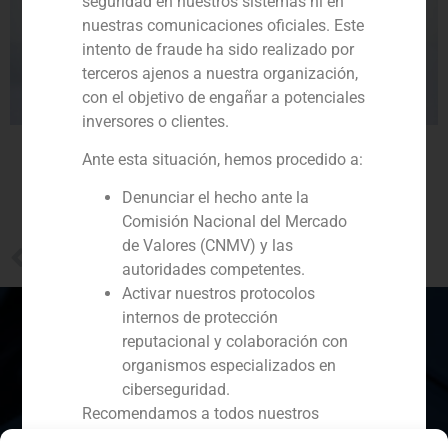
seguridad en nuestros sistemas ni en
nuestras comunicaciones oficiales. Este
intento de fraude ha sido realizado por
terceros ajenos a nuestra organización,
con el objetivo de engañar a potenciales
inversores o clientes.
Ante esta situación, hemos procedido a:
Denunciar el hecho ante la
Comisión Nacional del Mercado
de Valores (CNMV) y las
PREVIOUS
autoridades competentes.
GBS Finance y su apuesta en Latinoamérica
Activar nuestros protocolos
internos de protección
reputacional y colaboración con
organismos especializados en
España
Portugal
Colombia
México
ciberseguridad.
Recomendamos a todos nuestros
Ecuador
Perú
Chile
China
clientes, colaboradores y al público en