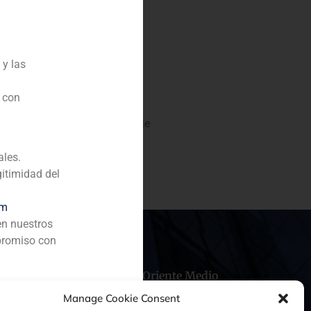
 y las
n con
 Capital en la adquisición de
ales.
gitimidad del
om
en nuestros
promiso con
hile
China
Oriente Medio
Manage Cookie Consent