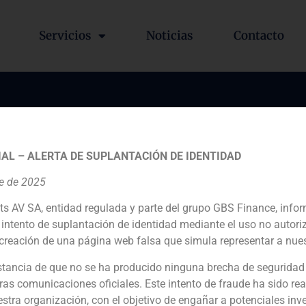
Servicios
Noticias
Contacto
ce actuó como asesor f
de Sun Capital en la adq
AL – ALERTA DE SUPLANTACIÓN DE IDENTIDAD
re de 2025
ts AV SA, entidad regulada y parte del grupo GBS Finance, inf
intento de suplantación de identidad mediante el uso no autori
creación de una página web falsa que simula representar a nues
tancia de que no se ha producido ninguna brecha de seguridad
ras comunicaciones oficiales. Este intento de fraude ha sido rea
Asesor financiero
estra organización, con el objetivo de engañar a potenciales inv