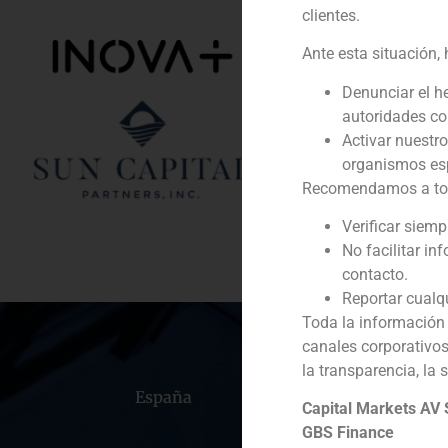
clientes.
Año:
Ante esta situación,
Cliente:
Denunciar el h
autoridades c
Servicio / Sector
Activar nuestr
organismos esp
Descripción
Recomendamos a todos
Verificar siem
No facilitar in
contacto.
Reportar cualq
Toda la información 
canales corporativo
la transparencia, la 
España
Portugal
Colomb
Capital Markets AV
GBS Finance