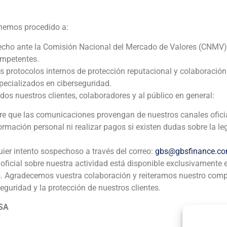
2026
 hemos procedido a:
Sun Capital Partners
echo ante la Comisión Nacional del Mercado de Valores (CNMV)
ompetentes.
Servicios empresariales/Educación
os protocolos internos de protección reputacional y colaboració
ecializados en ciberseguridad.
GBS Finance actuó como asesor financiero exclusivo de Sun
 nuestros clientes, colaboradores y al público en general:
Inova+
pre que las comunicaciones provengan de nuestros canales ofici
formación personal ni realizar pagos si existen dudas sobre la le
uier intento sospechoso a través del correo:
gbs@gbsfinance.c
oficial sobre nuestra actividad está disponible exclusivamente 
s. Agradecemos vuestra colaboración y reiteramos nuestro com
seguridad y la protección de nuestros clientes.
ia
México
Ecuador
Perú
C
 SA