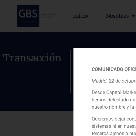
Inicio
Nosotros
GBS Finan
Transacción
exclusivo 
COMUNICADO OFICI
Inova+
Madrid, 22 de octub
Desde Capital Marke
hemos detectado un 
nuestro nombre y la 
Queremos dejar cons
sistemas ni en nuest
Rol:
terceros ajenos a nu