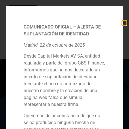
COMUNICADO OFICIAL – ALERTA DE
SUPLANTACIÓN DE IDENTIDAD
Categoría:
1. Socios
Madrid, 22 de octubre de 2025
Desde Capital Markets AV SA, entidad
regulada y parte del grupo GBS Finance,
informamos que hemos detectado un
intento de suplantación de identidad
mediante el uso no autorizado de
España
Portugal
Colombia
México
nuestro nombre y la creación de una
página web falsa que simula
Ecuador
Perú
Chile
China
representar a nuestra firma.
Oriente Medio
Queremos dejar constancia de que no
se ha producido ninguna brecha de