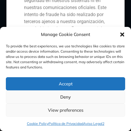
seguridad en nuestros sistemas ni en
Política de Cookies
Política de Privacidad
nuestras comunicaciones oficiales. Este
intento de fraude ha sido realizado por
Aviso Legal
terceros ajenos a nuestra organización,
con el objetivo de engañar a potenciales
Manage Cookie Consent
inversores o clientes.
GBS Finance ©2023
Ante esta situación, hemos procedido a:
To provide the best experiences, we use technologies like cookies to store
and/or access device information. Consenting to these technologies will
allow us to process data such as browsing behavior or unique IDs on this
Denunciar el hecho ante la
site. Not consenting or withdrawing consent, may adversely affect certain
Comisión Nacional del Mercado
features and functions.
de Valores (CNMV) y las
autoridades competentes.
Accept
Activar nuestros protocolos
internos de protección
Deny
reputacional y colaboración con
organismos especializados en
View preferences
ciberseguridad.
Recomendamos a todos nuestros
Cookie Policy
Política de Privacidad
Aviso Legal2
clientes, colaboradores y al público en