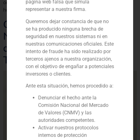
página web falsa que simula
oncología para compañías aseguradoras y grupos
representar a nuestra firma.
hospitalarios
GBS Finance asesora a
Queremos dejar constancia de que no
se ha producido ninguna brecha de
NEXXUS Iberia en la
seguridad en nuestros sistemas ni en
nuestras comunicaciones oficiales. Este
adquisición de Soluciones
intento de fraude ha sido realizado por
Técnicas del Metal (STM)
terceros ajenos a nuestra organización,
con el objetivo de engañar a potenciales
inversores o clientes.
Ante esta situación, hemos procedido a:
Denunciar el hecho ante la
Comisión Nacional del Mercado
de Valores (CNMV) y las
autoridades competentes.
Activar nuestros protocolos
internos de protección