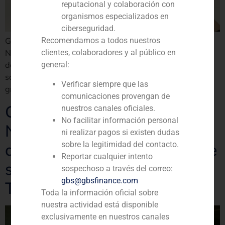
reputacional y colaboración con
organismos especializados en
ciberseguridad.
GBS Finance ha actuado como asesor financiero de
Recomendamos a todos nuestros
NEXXUS Iberia en la adquisición de Soluciones Técnicas
clientes, colaboradores y al público en
del Metal (STM), fabricante y proveedor líder de
general:
soluciones de seguridad y control de acceso para
Verificar siempre que las
grandes propietarios de bienes raíces institucionales
comunicaciones provengan de
GBS Finance asesora a
nuestros canales oficiales.
No facilitar información personal
NEXXUS Iberia en la
ni realizar pagos si existen dudas
sobre la legitimidad del contacto.
adquisición del proveedor de
Reportar cualquier intento
servicios audiovisuales
sospechoso a través del correo:
gbs@gbsfinance.com
Twentyfour7
Toda la información oficial sobre
nuestra actividad está disponible
exclusivamente en nuestros canales