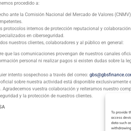
 hemos procedido a:
echo ante la Comisión Nacional del Mercado de Valores (CNMV)
ompetentes.
os protocolos internos de protección reputacional y colaboració
ecializados en ciberseguridad.
 nuestros clientes, colaboradores y al público en general:
pre que las comunicaciones provengan de nuestros canales ofici
formación personal ni realizar pagos si existen dudas sobre la le
uier intento sospechoso a través del correo:
gbs@gbsfinance.c
oficial sobre nuestra actividad está disponible exclusivamente 
s. Agradecemos vuestra colaboración y reiteramos nuestro com
seguridad y la protección de nuestros clientes.
 SA
To provide t
access devic
data such as
withdrawing 