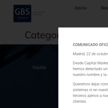
Inicio
Nos
Categoría:
Corpora
COMUNICADO OFICI
Madrid, 22 de octub
Desde Capital Marke
España
Portugal
Colomb
hemos detectado un 
nuestro nombre y la 
Queremos dejar cons
sistemas ni en nuest
terceros ajenos a nu
clientes.