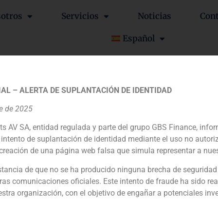
otros
Servicios
Noticias
Con
Español
te Finance
AL – ALERTA DE SUPLANTACIÓN DE IDENTIDAD
re de 2025
ts AV SA, entidad regulada y parte del grupo GBS Finance, inf
ia
México
Ecuador
Perú
C
intento de suplantación de identidad mediante el uso no autori
creación de una página web falsa que simula representar a nues
tancia de que no se ha producido ninguna brecha de seguridad
Política de Cookies
Política de Privacidad
Aviso Legal
ras comunicaciones oficiales. Este intento de fraude ha sido rea
estra organización, con el objetivo de engañar a potenciales inv
GBS Finance ©2023