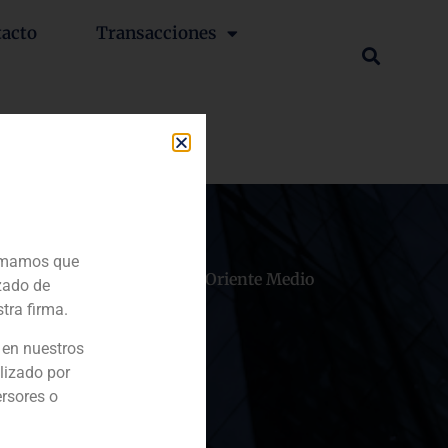
tacto
Transacciones
ormamos que
hile
China
Oriente Medio
zado de
tra firma.
 en nuestros
lizado por
ersores o