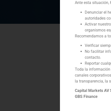
Ante esta situación,
Denunciar el h
autoridades c
Activar nuestr
organismos esp
Recomendamos a todos
Verificar siem
No facilitar in
contacto.
Reportar cualq
Toda la información 
canales corporativo
la transparencia, la 
Capital Markets AV
GBS Finance