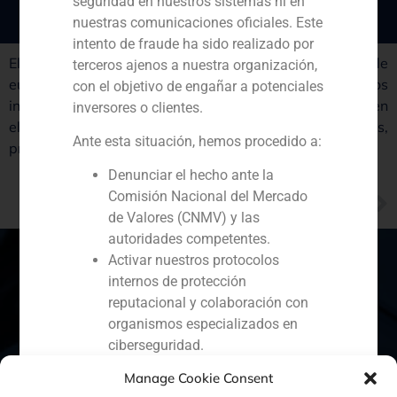
seguridad en nuestros sistemas ni en
nuestras comunicaciones oficiales. Este
intento de fraude ha sido realizado por
El IEB ha valorado Mercadona en 15.076 millones de
terceros ajenos a nuestra organización,
euros. La exhaustiva valoración ha sido realizada por los
con el objetivo de engañar a potenciales
integrantes del master de
corporate finance
de IEB y en
inversores o clientes.
ella ha participado, entre otros, César Fernández Tajes,
Ante esta situación, hemos procedido a:
profesor del master y vicepresidente de GBS Finance.
Denunciar el hecho ante la
Comisión Nacional del Mercado
NEXT
El banco de inversión GBS Finance ha asesorado a Changyu, el gigante chino del vino, en su entrada al mercado español
de Valores (CNMV) y las
autoridades competentes.
Activar nuestros protocolos
internos de protección
reputacional y colaboración con
España
Portugal
Colombia
México
organismos especializados en
ciberseguridad.
Ecuador
Perú
Chile
China
Recomendamos a todos nuestros
Manage Cookie Consent
clientes, colaboradores y al público en
Oriente Medio