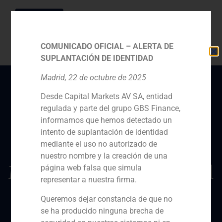
COMUNICADO OFICIAL – ALERTA DE
SUPLANTACIÓN DE IDENTIDAD
Madrid, 22 de octubre de 2025
Desde Capital Markets AV SA, entidad
César Fernández Tajes,
regulada y parte del grupo GBS Finance,
vicepresidente de GBS
informamos que hemos detectado un
Finance, ha participado
intento de suplantación de identidad
mediante el uso no autorizado de
en la valoración de
nuestro nombre y la creación de una
Mercadona por parte del
página web falsa que simula
representar a nuestra firma.
Instituto de Estudios
Queremos dejar constancia de que no
Bursátiles (IEB)
se ha producido ninguna brecha de