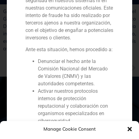
seguridad en nuestros sistemas ni en
nuestras comunicaciones oficiales. Este
GBS Finance, en la figura de uno sus directores, Daniel
intento de fraude ha sido realizado por
Galván, ha sido consultada por el diario económico Cinco
terceros ajenos a nuestra organización,
Días en relación a la cada vez mayor presencia de la
con el objetivo de engañar a potenciales
inversión china en el sector turístico español debido,
inversores o clientes.
entre otras razones, a la creciente demanda en el país
asiático.
Ante esta situación, hemos procedido a:
Denunciar el hecho ante la
NEXT
Comisión Nacional del Mercado
Juan Antonio Samaranch, consejero delegado de GBS Finance, analiza para Antena 3 Noticias las recientes inversiones chinas en España
de Valores (CNMV) y las
autoridades competentes.
Activar nuestros protocolos
internos de protección
reputacional y colaboración con
España
Portugal
Colombia
México
organismos especializados en
Ecuador
Perú
Chile
China
ciberseguridad.
Recomendamos a todos nuestros
Manage Cookie Consent
Oriente Medio
clientes, colaboradores y al público en