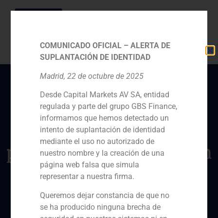
COMUNICADO OFICIAL – ALERTA DE
SUPLANTACIÓN DE IDENTIDAD
Madrid, 22 de octubre de 2025
Desde Capital Markets AV SA, entidad
Daniel Galván, director
regulada y parte del grupo GBS Finance,
de GBS Finance, analiza
informamos que hemos detectado un
para Cinco Días la
intento de suplantación de identidad
mediante el uso no autorizado de
presencia de la inversión
nuestro nombre y la creación de una
china en el sector
página web falsa que simula
representar a nuestra firma.
turístico español
Queremos dejar constancia de que no
se ha producido ninguna brecha de