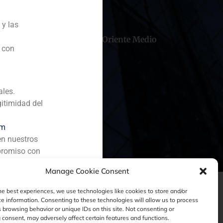
 y las
hile
China
Oriente Medio
n con
ales.
gitimidad del
om
en nuestros
promiso con
Manage Cookie Consent
he best experiences, we use technologies like cookies to store and/or
e information. Consenting to these technologies will allow us to process
 browsing behavior or unique IDs on this site. Not consenting or
consent, may adversely affect certain features and functions.