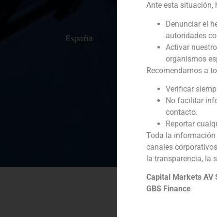
Ante esta situación,
Denunciar el h
autoridades c
España
Portugal
Colomb
Activar nuestr
organismos esp
Recomendamos a todos
Verificar siem
No facilitar in
contacto.
Reportar cualq
Toda la información 
canales corporativo
la transparencia, la 
Capital Markets AV
GBS Finance