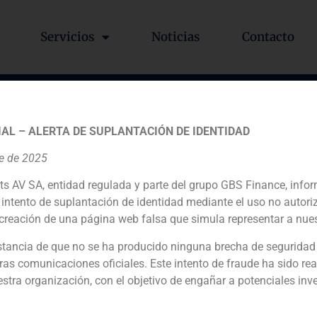
Servicios
Noticias
Contacto
el artículo de Cinco Días 
AL – ALERTA DE SUPLANTACIÓN DE IDENTIDAD
as a Bolsa tras el 20D
re de 2025
ts AV SA, entidad regulada y parte del grupo GBS Finance, inf
intento de suplantación de identidad mediante el uso no autori
creación de una página web falsa que simula representar a nues
o a otros expertos sectoriales en un artículo de Cinco Días 
an celebrado las elecciones generales del 20 de diciembre.
tancia de que no se ha producido ninguna brecha de seguridad
ras comunicaciones oficiales. Este intento de fraude ha sido rea
estra organización, con el objetivo de engañar a potenciales inv