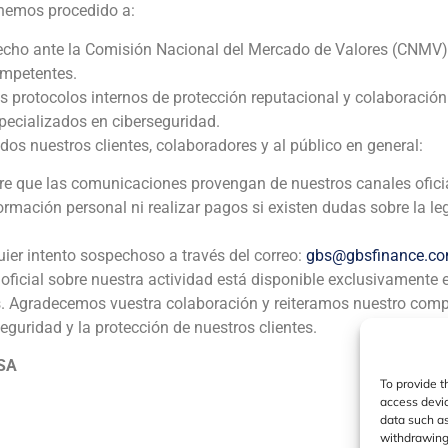
 hemos procedido a:
echo ante la Comisión Nacional del Mercado de Valores (CNMV)
ompetentes.
ia
México
Ecuador
Perú
C
os protocolos internos de protección reputacional y colaboració
ecializados en ciberseguridad.
 nuestros clientes, colaboradores y al público en general:
Política de Cookies
Política de Privacidad
Aviso Legal
pre que las comunicaciones provengan de nuestros canales ofici
formación personal ni realizar pagos si existen dudas sobre la le
GBS Finance ©2023
uier intento sospechoso a través del correo:
gbs@gbsfinance.c
oficial sobre nuestra actividad está disponible exclusivamente 
s. Agradecemos vuestra colaboración y reiteramos nuestro com
seguridad y la protección de nuestros clientes.
 SA
To provide t
access devic
data such as
withdrawing 