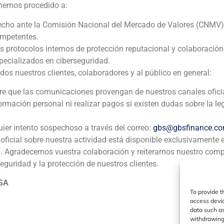
 hemos procedido a:
ia
México
Ecuador
Perú
C
echo ante la Comisión Nacional del Mercado de Valores (CNMV)
ompetentes.
os protocolos internos de protección reputacional y colaboració
Política de Cookies
Política de Privacidad
Aviso Legal
ecializados en ciberseguridad.
 nuestros clientes, colaboradores y al público en general:
GBS Finance ©2023
pre que las comunicaciones provengan de nuestros canales ofici
formación personal ni realizar pagos si existen dudas sobre la le
uier intento sospechoso a través del correo:
gbs@gbsfinance.c
oficial sobre nuestra actividad está disponible exclusivamente 
s. Agradecemos vuestra colaboración y reiteramos nuestro com
seguridad y la protección de nuestros clientes.
 SA
To provide t
access devic
data such as
withdrawing 