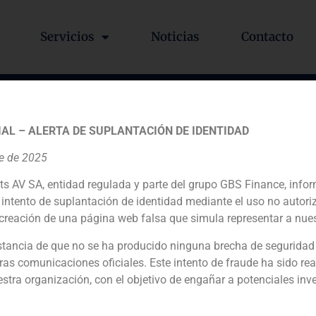
Servicios
Noticias
Contacto
spañola – GBS Finance en 
AL – ALERTA DE SUPLANTACIÓN DE IDENTIDAD
re de 2025
ts AV SA, entidad regulada y parte del grupo GBS Finance, inf
intento de suplantación de identidad mediante el uso no autori
creación de una página web falsa que simula representar a nues
tancia de que no se ha producido ninguna brecha de seguridad
«O
ras comunicaciones oficiales. Este intento de fraude ha sido rea
estra organización, con el objetivo de engañar a potenciales inv