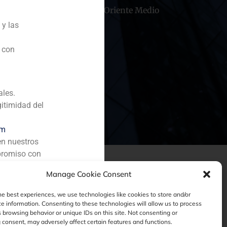
hile
China
Oriente Medio
 y las
n con
ales.
gitimidad del
om
en nuestros
promiso con
Manage Cookie Consent
he best experiences, we use technologies like cookies to store and/or
e information. Consenting to these technologies will allow us to process
 browsing behavior or unique IDs on this site. Not consenting or
consent, may adversely affect certain features and functions.