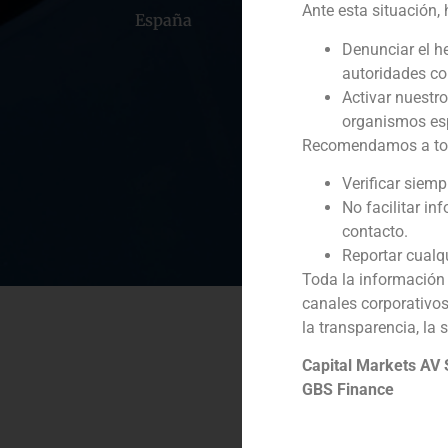
Ante esta situación,
España
Portugal
Colomb
Denunciar el h
autoridades c
Activar nuestr
organismos esp
Recomendamos a todos
Verificar siem
No facilitar in
contacto.
Reportar cualq
Toda la información 
canales corporativo
la transparencia, la 
Capital Markets AV
GBS Finance