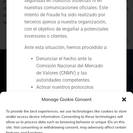
seguridad en nuestros sistemas ni en
y compañías e inversores están comenzando a perder el
nuestras comunicaciones oficiales. Este
miedo y a cerrar operaciones. 2012 será un año de deals
intento de fraude ha sido realizado por
cross border, con asiáticos entrando en España y
terceros ajenos a nuestra organización,
nacionales diversificándose en el exterior.
con el objetivo de engañar a potenciales
inversores o clientes.
NEXT
Mikel Bilbao, socio de GBS Finance, opina sobre el nuevo calendario de la banca de inversión.
Ante esta situación, hemos procedido a:
Denunciar el hecho ante la
Comisión Nacional del Mercado
de Valores (CNMV) y las
España
Portugal
Colombia
México
autoridades competentes.
Activar nuestros protocolos
Ecuador
Perú
Chile
China
internos de protección
Manage Cookie Consent
reputacional y colaboración con
Oriente Medio
organismos especializados en
To provide the best experiences, we use technologies like cookies to store
ciberseguridad.
and/or access device information. Consenting to these technologies will
allow us to process data such as browsing behavior or unique IDs on this
Recomendamos a todos nuestros
site. Not consenting or withdrawing consent, may adversely affect certain
Política de Cookies
Política de Privacidad
clientes, colaboradores y al público en
features and functions.