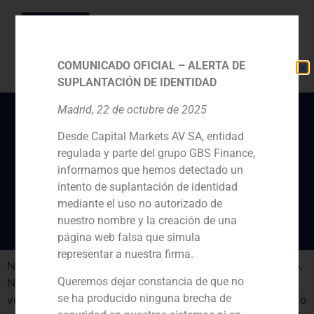
COMUNICADO OFICIAL – ALERTA DE
SUPLANTACIÓN DE IDENTIDAD
Madrid, 22 de octubre de 2025
Desde Capital Markets AV SA, entidad
Entrevista a Kevin
regulada y parte del grupo GBS Finance,
Woods: “Estamos
informamos que hemos detectado un
perdiendo el miedo”
intento de suplantación de identidad
mediante el uso no autorizado de
nuestro nombre y la creación de una
página web falsa que simula
representar a nuestra firma.
No podemos negar que estamos en un entorno complejo.
Queremos dejar constancia de que no
No obstante, los momentos complicados también son
se ha producido ninguna brecha de
ventanas de oportunidad. Los precios se están ajustando