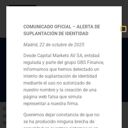
COMUNICADO OFICIAL – ALERTA DE
SUPLANTACIÓN DE IDENTIDAD
Madrid, 22 de octubre de 2025
Desde Capital Markets AV SA, entidad
Entrevista a Pedro
regulada y parte del grupo GBS Finance,
Gómez de Baeza y Juan
informamos que hemos detectado un
Antonio Samaranch
intento de suplantación de identidad
mediante el uso no autorizado de
nuestro nombre y la creación de una
página web falsa que simula
representar a nuestra firma.
GBS Finance está viendo una gran actividad de
Queremos dejar constancia de que no
operaciones societarias en España. Con todo, reconocen
se ha producido ninguna brecha de
que los procesos son más lentos y más baratos.