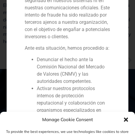
seguridad en nuestros sistemas ni en
El presidente de GBS Finance cree que nuestro país está
nuestras comunicaciones oficiales. Este
mejor de lo que se dice. «Hay un grave problema de
intento de fraude ha sido realizado por
desempleo y una falta de crecimiento económica, pero el
terceros ajenos a nuestra organización,
nivel de deuda es asumible y tenemos un sector privado
con el objetivo de engañar a potenciales
muy competente. Ha habido un fuerte ajuste de precios y
inversores o clientes.
hay muchas oportunidades», afirma Gómez de Baeza.
Ante esta situación, hemos procedido a:
NEXT
Denunciar el hecho ante la
César Fernández, nueva incorporación de GBS Finance
Comisión Nacional del Mercado
de Valores (CNMV) y las
autoridades competentes.
Activar nuestros protocolos
internos de protección
España
Portugal
Colombia
México
reputacional y colaboración con
organismos especializados en
Ecuador
Perú
Chile
China
ciberseguridad.
Manage Cookie Consent
Recomendamos a todos nuestros
Oriente Medio
clientes, colaboradores y al público en
To provide the best experiences, we use technologies like cookies to store