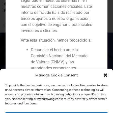
seguridad en nuestros sistemas ni en
abierto una nueva oficina en Miami centrada en la
nuestras comunicaciones oficiales. Este
gestión de grandes patrimonios.
intento de fraude ha sido realizado por
terceros ajenos a nuestra organización,
PREVIOUS
con el objetivo de engañar a potenciales
Pablo Díaz-Lladó, socio de GBS Finance, analiza la situación de América Latina como foco de inversión
inversores o clientes.
Ante esta situación, hemos procedido a:
Denunciar el hecho ante la
Comisión Nacional del Mercado
España
Portugal
Colombia
México
de Valores (CNMV) y las
autoridades competentes.
Ecuador
Perú
Chile
China
Activar nuestros protocolos
Manage Cookie Consent
Oriente Medio
internos de protección
To provide the best experiences, we use technologies like cookies to store
reputacional y colaboración con
and/or access device information. Consenting to these technologies will
organismos especializados en
allow us to process data such as browsing behavior or unique IDs on this
ciberseguridad.
site. Not consenting or withdrawing consent, may adversely affect certain
Política de Cookies
Política de Privacidad
features and functions.
Recomendamos a todos nuestros
clientes, colaboradores y al público en
Aviso Legal