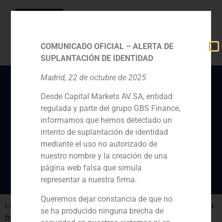
COMUNICADO OFICIAL – ALERTA DE
SUPLANTACIÓN DE IDENTIDAD
Madrid, 22 de octubre de 2025
Desde Capital Markets AV SA, entidad
GBS Finance integra
regulada y parte del grupo GBS Finance,
Nogal en Colombia y
informamos que hemos detectado un
abre una nueva oficina
intento de suplantación de identidad
mediante el uso no autorizado de
en Miami
nuestro nombre y la creación de una
página web falsa que simula
representar a nuestra firma.
Queremos dejar constancia de que no
La firma ha entrado en Colombia con la adquisición de la
se ha producido ninguna brecha de
firma de asesoramiento financiero Nogal y también ha