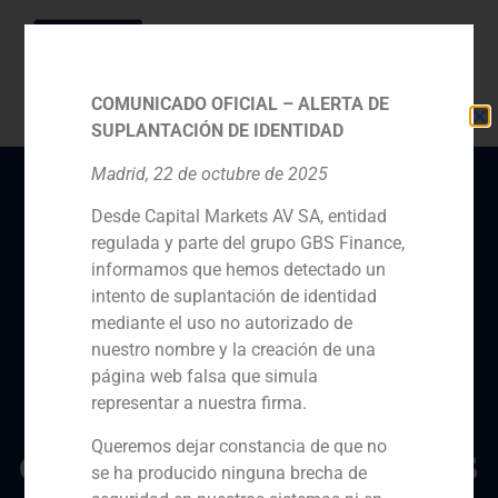
COMUNICADO OFICIAL – ALERTA DE
SUPLANTACIÓN DE IDENTIDAD
Madrid, 22 de octubre de 2025
Desde Capital Markets AV SA, entidad
Gonzalo Rodés,
regulada y parte del grupo GBS Finance,
presidente de GBS
informamos que hemos detectado un
Finance en Catalunya,
intento de suplantación de identidad
mediante el uso no autorizado de
explica las líneas de
nuestro nombre y la creación de una
trabajo de Barcelona
página web falsa que simula
representar a nuestra firma.
Global para colocar la
Queremos dejar constancia de que no
ciudad entre las mejores
se ha producido ninguna brecha de