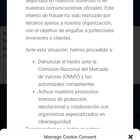
del mundo
seguridad en nuestros sistemas ni en
nuestras comunicaciones oficiales. Este
intento de fraude ha sido realizado por
terceros ajenos a nuestra organización,
con el objetivo de engañar a potenciales
Atraer talento e inversiones y apostar por la cultura son
inversores o clientes.
los ejes que pretende explotar la asociación presidida
por Gonzalo Rodés para hacer de Barcelona una ciudad
Ante esta situación, hemos procedido a:
más atractiva
Denunciar el hecho ante la
Comisión Nacional del Mercado
PREVIOUS
de Valores (CNMV) y las
GBS Finance integra Nogal en Colombia y abre una nueva oficina en Miami
autoridades competentes.
Activar nuestros protocolos
internos de protección
reputacional y colaboración con
España
Portugal
Colombia
México
organismos especializados en
ciberseguridad.
Ecuador
Perú
Chile
China
Recomendamos a todos nuestros
Manage Cookie Consent
clientes, colaboradores y al público en