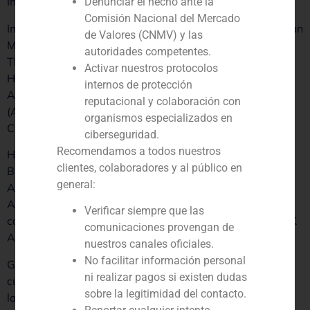
Investment Banking.
Denunciar el hecho ante la
Comisión Nacional del Mercado
Ingeniero Civil por la Universidad de Mackenzie, posee un
de Valores (CNMV) y las
Máster en Administración Internacional por la
autoridades competentes.
Thunderbird School of Global Management en Arizona.
Activar nuestros protocolos
Ha sido CEO de ABN AMRO Asset Management para
internos de protección
América Latina, y Miembro de la Junta de Anbima
reputacional y colaboración con
(Asociación Brasileña de Mercados Financieros y de
organismos especializados en
Capital).
ciberseguridad.
Recomendamos a todos nuestros
Hasta su incorporación a GBS, era socio responsable de
clientes, colaboradores y al público en
Brookfield Asset Management, en São Paulo, Brasil.
general:
Asimismo, es Vicepresidente del Consejo de Ética de
Anbima, mentor de Endeavor – Brasil y miembro de los
Verificar siempre que las
comités ESG de Anbima, FecomercioSP, Endeavor y BRK
comunicaciones provengan de
Ambiental.
nuestros canales oficiales.
No facilitar información personal
GBS Finance, que este año celebra su 30 aniversario,
ni realizar pagos si existen dudas
cuenta con cerca de 370 operaciones asesoradas hasta
sobre la legitimidad del contacto.
la fecha y más de 100 profesionales repartidos en 10