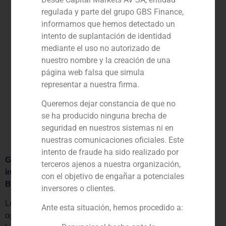
regulada y parte del grupo GBS Finance,
informamos que hemos detectado un
intento de suplantación de identidad
mediante el uso no autorizado de
nuestro nombre y la creación de una
página web falsa que simula
representar a nuestra firma.
Queremos dejar constancia de que no
se ha producido ninguna brecha de
seguridad en nuestros sistemas ni en
nuestras comunicaciones oficiales. Este
intento de fraude ha sido realizado por
GBS Finance refuerza su presencia en LatAm con la
terceros ajenos a nuestra organización,
incorporación de Luiz Maia como Senior Advisor para
con el objetivo de engañar a potenciales
Brasil.
inversores o clientes.
Luiz Maia se incorpora al equipo de Corporate Finance
Ante esta situación, hemos procedido a:
aportando su amplia experiencia de más de 40 años en