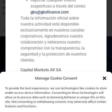
Reportar cualquier intento
oficinas de diferentes países. La incorporación de Luiz
sospechoso a través del correo:
Maia refuerza la estrategia de crecimiento de GBS
gbs@gbsfinance.com
Finance en Latinoamérica.
Toda la información oficial sobre
nuestra actividad está disponible
PREVIOUS
exclusivamente en nuestros canales
GBS asesora a Bright Food en la venta de GM Food (Miquel Alimentació) a la suiza Coop
corporativos. Agradecemos vuestra
colaboración y reiteramos nuestro
compromiso con la transparencia, la
seguridad y la protección de nuestros
España
Portugal
Colombia
México
clientes.
Capital Markets AV SA
Ecuador
Perú
Chile
China
GBS Finance
Manage Cookie Consent
Oriente Medio
To provide the best experiences, we use technologies like cookies to store
and/or access device information. Consenting to these technologies will
allow us to process data such as browsing behavior or unique IDs on this
site. Not consenting or withdrawing consent, may adversely affect certain
Política de Cookies
Política de Privacidad
features and functions.