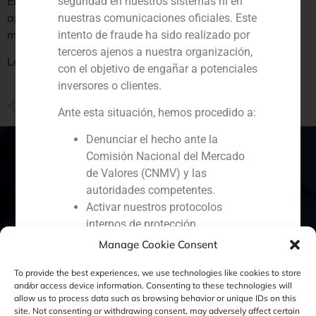
El Comité Olímpico Internacional vuelve a contar con el
seguridad en nuestros sistemas ni en
apellido Samaranch para uno de sus puestos directivos
nuestras comunicaciones oficiales. Este
más importantes.
intento de fraude ha sido realizado por
terceros ajenos a nuestra organización,
Lea la noticia completa aquí
con el objetivo de engañar a potenciales
inversores o clientes.
PREVIOUS
Ante esta situación, hemos procedido a:
Pedro Gómez de Baeza y Juan Antonio Samaranch, fundadores de GBS Finance, analizan la expansión internacional de la firma
Denunciar el hecho ante la
Comisión Nacional del Mercado
de Valores (CNMV) y las
autoridades competentes.
España
Portugal
Colombia
México
Activar nuestros protocolos
internos de protección
Ecuador
Perú
Chile
China
reputacional y colaboración con
Manage Cookie Consent
Oriente Medio
organismos especializados en
To provide the best experiences, we use technologies like cookies to store
ciberseguridad.
and/or access device information. Consenting to these technologies will
Recomendamos a todos nuestros
allow us to process data such as browsing behavior or unique IDs on this
clientes, colaboradores y al público en
site. Not consenting or withdrawing consent, may adversely affect certain
Política de Cookies
Política de Privacidad