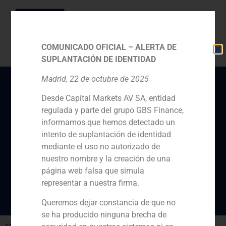
COMUNICADO OFICIAL – ALERTA DE
SUPLANTACIÓN DE IDENTIDAD
Madrid, 22 de octubre de 2025
Desde Capital Markets AV SA, entidad
Juan Antonio
regulada y parte del grupo GBS Finance,
Samaranch, socio
informamos que hemos detectado un
fundador de GBS
intento de suplantación de identidad
mediante el uso no autorizado de
Finance, elegido
nuestro nombre y la creación de una
vicepresidente del COI
página web falsa que simula
representar a nuestra firma.
Queremos dejar constancia de que no
se ha producido ninguna brecha de