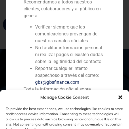
(+351) 679 642 653
Recomendamos a todos nuestros
clientes, colaboradores y al público en
general:
Verificar siempre que las
comunicaciones provengan de
nuestros canales oficiales.
No facilitar información personal
ni realizar pagos si existen dudas
sobre la legitimidad del contacto.
Reportar cualquier intento
sospechoso a través del correo:
España
Portugal
Colombia
México
gbs@gbsfinance.com
Toda la información oficial sobre
Ecuador
Perú
Chile
China
nuestra actividad está disponible
Manage Cookie Consent
Oriente Medio
exclusivamente en nuestros canales
To provide the best experiences, we use technologies like cookies to store
corporativos. Agradecemos vuestra
and/or access device information. Consenting to these technologies will
colaboración y reiteramos nuestro
allow us to process data such as browsing behavior or unique IDs on this
compromiso con la transparencia, la
site. Not consenting or withdrawing consent, may adversely affect certain
Política de Cookies
Política de Privacidad