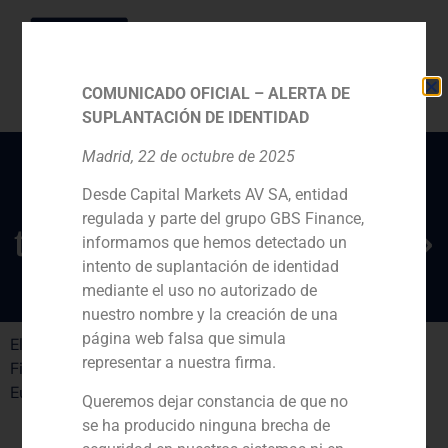
COMUNICADO OFICIAL – ALERTA DE
SUPLANTACIÓN DE IDENTIDAD
Madrid, 22 de octubre de 2025
Desde Capital Markets AV SA, entidad
«Las claves de las
regulada y parte del grupo GBS Finance,
tiendas online de moda»
informamos que hemos detectado un
intento de suplantación de identidad
mediante el uso no autorizado de
nuestro nombre y la creación de una
página web falsa que simula
El diario Qué! recoge el informe elaborado por GBS
representar a nuestra firma.
Finance sobre el sector de la moda online en España y
Europa.
Queremos dejar constancia de que no
se ha producido ninguna brecha de
NEXT