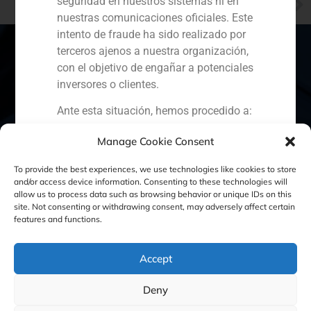
seguridad en nuestros sistemas ni en
GBS Finance en Antena 3 Noticias
nuestras comunicaciones oficiales. Este
intento de fraude ha sido realizado por
terceros ajenos a nuestra organización,
con el objetivo de engañar a potenciales
inversores o clientes.
España
Portugal
Colombia
México
Ante esta situación, hemos procedido a:
Ecuador
Perú
Chile
China
Denunciar el hecho ante la
Manage Cookie Consent
Comisión Nacional del Mercado
Oriente Medio
To provide the best experiences, we use technologies like cookies to store
de Valores (CNMV) y las
and/or access device information. Consenting to these technologies will
autoridades competentes.
allow us to process data such as browsing behavior or unique IDs on this
Activar nuestros protocolos
site. Not consenting or withdrawing consent, may adversely affect certain
Política de Cookies
Política de Privacidad
features and functions.
internos de protección
reputacional y colaboración con
Aviso Legal
organismos especializados en
Accept
ciberseguridad.
Recomendamos a todos nuestros
GBS Finance ©2023
Deny
clientes, colaboradores y al público en