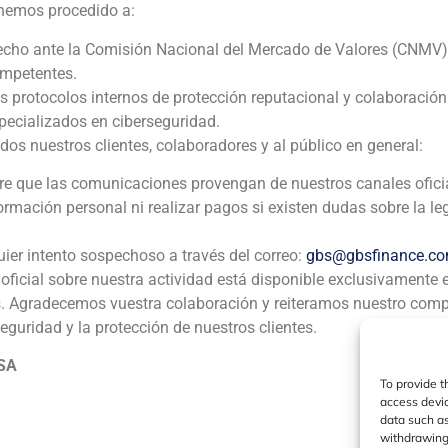
 hemos procedido a:
echo ante la Comisión Nacional del Mercado de Valores (CNMV)
Daniel Galván opina so
ompetentes.
os protocolos internos de protección reputacional y colaboració
ecializados en ciberseguridad.
 nuestros clientes, colaboradores y al público en general:
ia
México
Ecuador
Perú
C
pre que las comunicaciones provengan de nuestros canales ofici
formación personal ni realizar pagos si existen dudas sobre la le
Política de Cookies
Política de Privacidad
Aviso Legal
uier intento sospechoso a través del correo:
gbs@gbsfinance.c
oficial sobre nuestra actividad está disponible exclusivamente 
s. Agradecemos vuestra colaboración y reiteramos nuestro com
GBS Finance ©2023
seguridad y la protección de nuestros clientes.
 SA
To provide t
access devic
data such as
withdrawing 