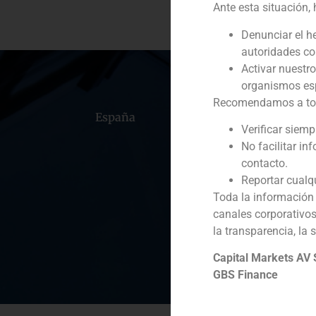
Ante esta situación,
Denunciar el h
autoridades c
Activar nuestr
organismos esp
Recomendamos a todos
España
Portugal
Colomb
Verificar siem
No facilitar in
contacto.
Reportar cualq
Toda la información 
canales corporativo
la transparencia, la 
Capital Markets AV
GBS Finance