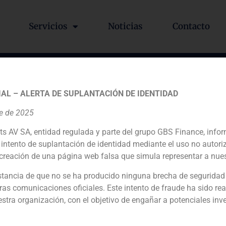
Servicios
Noticias
Contacto
GBS Finance, opina sobre el
AL – ALERTA DE SUPLANTACIÓN DE IDENTIDAD
cajas
re de 2025
ts AV SA, entidad regulada y parte del grupo GBS Finance, inf
intento de suplantación de identidad mediante el uso no autori
creación de una página web falsa que simula representar a nues
ro, han estudiado con detalle los portfolios de las cajas, pe
ón GBS Finance.
tancia de que no se ha producido ninguna brecha de seguridad
ras comunicaciones oficiales. Este intento de fraude ha sido rea
tes. Eran reticentes a vender con descuento por el impacto e
estra organización, con el objetivo de engañar a potenciales inv
érdidas porque las haría parecer débiles. Ahora necesitan c