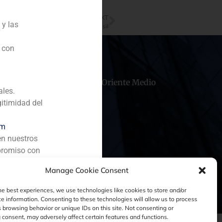
NEXT
 y las
bre la operaciones corporativas en Brasil
n con
hile
China
Oriente Medio
ales.
gitimidad del
om
en nuestros
promiso con
Manage Cookie Consent
he best experiences, we use technologies like cookies to store and/or
e information. Consenting to these technologies will allow us to process
 browsing behavior or unique IDs on this site. Not consenting or
consent, may adversely affect certain features and functions.