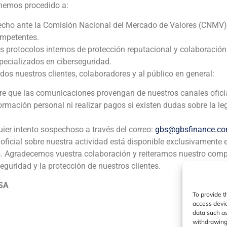
Pablo Gómez de Pablos, socio director de GBS Finance, apunta las principales características que buscan los inversores chinos en las empresas españolas para invertir en ellas
 hemos procedido a:
echo ante la Comisión Nacional del Mercado de Valores (CNMV)
ompetentes.
os protocolos internos de protección reputacional y colaboració
ia
México
Ecuador
Perú
C
ecializados en ciberseguridad.
 nuestros clientes, colaboradores y al público en general:
pre que las comunicaciones provengan de nuestros canales ofici
Política de Cookies
Política de Privacidad
Aviso Legal
formación personal ni realizar pagos si existen dudas sobre la le
uier intento sospechoso a través del correo:
gbs@gbsfinance.c
GBS Finance ©2023
oficial sobre nuestra actividad está disponible exclusivamente 
s. Agradecemos vuestra colaboración y reiteramos nuestro com
seguridad y la protección de nuestros clientes.
 SA
To provide t
access devic
data such as
withdrawing 