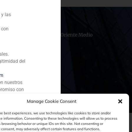
 y las
n con
hile
China
Oriente Medio
ales.
gitimidad del
om
en nuestros
promiso con
Manage Cookie Consent
he best experiences, we use technologies like cookies to store and/or
e information. Consenting to these technologies will allow us to process
 browsing behavior or unique IDs on this site. Not consenting or
consent, may adversely affect certain features and functions.