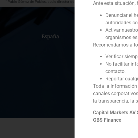
Ante esta situación,
Denunciar el h
autoridades c
Activar nuestr
España
Portugal
Colomb
organismos esp
Recomendamos a todos
Verificar siem
No facilitar in
contacto.
Reportar cualq
Toda la información 
canales corporativo
la transparencia, la 
Capital Markets AV
GBS Finance