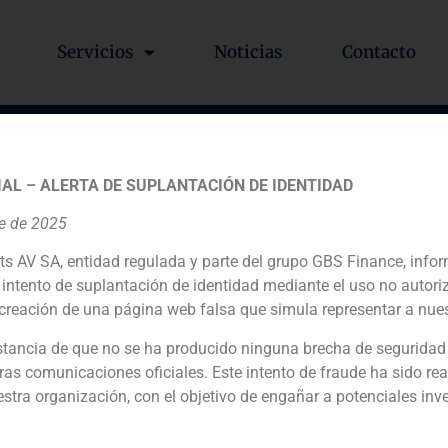
Servicios
Noticias
Contacto
 de GBS Finance, analiza e
AL – ALERTA DE SUPLANTACIÓN DE IDENTIDAD
ente a la banca privada trad
re de 2025
ts AV SA, entidad regulada y parte del grupo GBS Finance, inf
intento de suplantación de identidad mediante el uso no autori
creación de una página web falsa que simula representar a nues
olatilidad y atención personalizada son los principios de G
tancia de que no se ha producido ninguna brecha de seguridad
ras comunicaciones oficiales. Este intento de fraude ha sido rea
estra organización, con el objetivo de engañar a potenciales inv