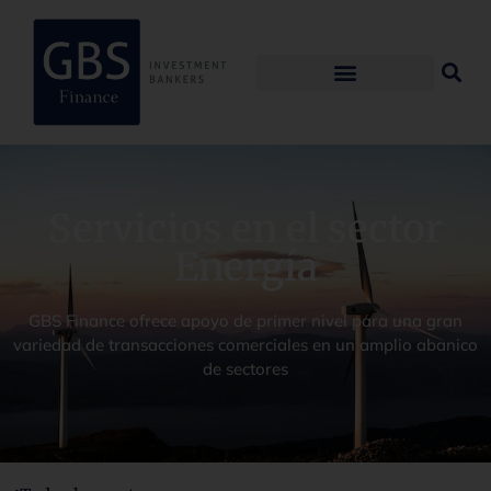
Servicios en el sector
Energía
GBS Finance ofrece apoyo de primer nivel para una gran
variedad de transacciones comerciales en un amplio abanico
de sectores