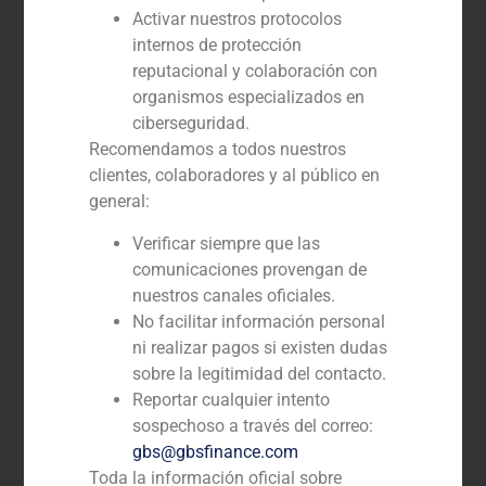
Activar nuestros protocolos
internos de protección
reputacional y colaboración con
GBS Elaboró un Fairness Opinion sobre el
organismos especializados en
valor de Termocentro, de cara a la
compra de la participación minoritaria de
ciberseguridad.
Bathala, por parte de Rattan Holding
Recomendamos a todos nuestros
clientes, colaboradores y al público en
general:
Verificar siempre que las
comunicaciones provengan de
nuestros canales oficiales.
No facilitar información personal
ni realizar pagos si existen dudas
sobre la legitimidad del contacto.
Reportar cualquier intento
sospechoso a través del correo:
GBS Finance asesora a Pontegadea en la
gbs@gbsfinance.com
adquisición del 49% de una cartera de
Toda la información oficial sobre