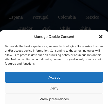
España
Portugal
Colombia
México
Ecuador
Perú
Chile
China
Manage Cookie Consent
Oriente Medio
To provide the best experiences, we use technologies like cookies to store
and/or access device information. Consenting to these technologies will
allow us to process data such as browsing behavior or unique IDs on this
Política de Cookies
Política de Privacidad
site. Not consenting or withdrawing consent, may adversely affect certain
features and functions.
Aviso Legal
Accept
GBS Finance ©2023
Deny
View preferences