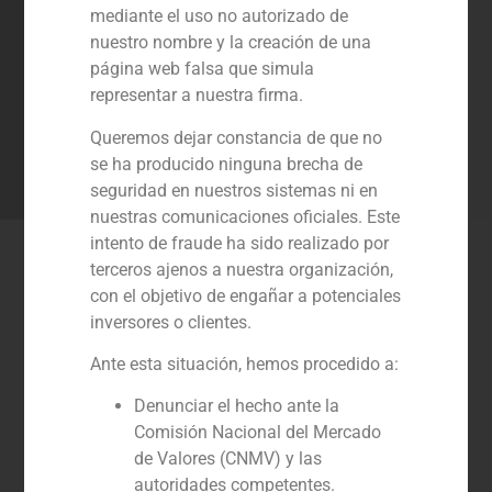
herramientas necesarias para acompañar a
mediante el uso no autorizado de
nuestros clientes en cualquier momento y
nuestro nombre y la creación de una
geografía donde lleven a cabo su actividad.
página web falsa que simula
Somos expertos en el sector de la energía
representar a nuestra firma.
desde hace más de tres décadas.
Queremos dejar constancia de que no
se ha producido ninguna brecha de
Contacto
seguridad en nuestros sistemas ni en
nuestras comunicaciones oficiales. Este
intento de fraude ha sido realizado por
Últimas transacciones en el
terceros ajenos a nuestra organización,
sector Energía
con el objetivo de engañar a potenciales
inversores o clientes.
Ante esta situación, hemos procedido a:
Denunciar el hecho ante la
Comisión Nacional del Mercado
de Valores (CNMV) y las
autoridades competentes.