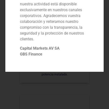
activos renovables de 618MW a Repsol
nuestra actividad está disponible
exclusivamente en nuestros canales
corporativos. Agradecemos vuestra
colaboración y reiteramos nuestro
compromiso con la transparencia, la
seguridad y la protección de nuestros
clientes.
Capital Markets AV SA
GBS Finance
Asesor de Pontegadea en la adquisición
a Repsol del 49% del complejo Kappa, un
parque fotovoltaico de 127 MW de
potencia instalada.