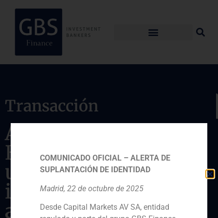
Transacción
Asesor de Unicaja
Banco en la venta de
COMUNICADO OFICIAL – ALERTA DE
una cartera de activos
SUPLANTACIÓN DE IDENTIDAD
inmobiliarios
Madrid, 22 de octubre de 2025
adjudicados con
Desde Capital Markets AV SA, entidad