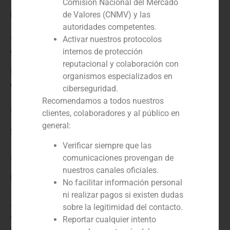
Comisión Nacional del Mercado
Rol:
de Valores (CNMV) y las
autoridades competentes.
Asesor financiero
Activar nuestros protocolos
Año:
internos de protección
reputacional y colaboración con
N/D
organismos especializados en
Cliente:
ciberseguridad.
Recomendamos a todos nuestros
Unicaja Banco
clientes, colaboradores y al público en
general:
Servicio / Sector
Verificar siempre que las
comunicaciones provengan de
Special Situations Group
nuestros canales oficiales.
Descripción
No facilitar información personal
ni realizar pagos si existen dudas
Asesor de Unicaja Banco en la venta de una cartera
sobre la legitimidad del contacto.
de activos inmobiliarios adjudicados con componentes
Reportar cualquier intento
residenciales y comerciales a CERBERUS, TALUS y J.P.