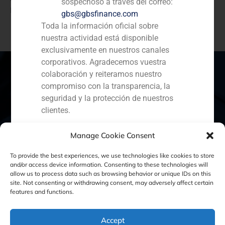
sospechoso a través del correo:
Morgan.
gbs@gbsfinance.com
Toda la información oficial sobre
nuestra actividad está disponible
exclusivamente en nuestros canales
corporativos. Agradecemos vuestra
colaboración y reiteramos nuestro
compromiso con la transparencia, la
seguridad y la protección de nuestros
España
Portugal
Colombia
México
clientes.
Ecuador
Perú
Chile
China
Capital Markets AV SA
Manage Cookie Consent
GBS Finance
Oriente Medio
To provide the best experiences, we use technologies like cookies to store
and/or access device information. Consenting to these technologies will
allow us to process data such as browsing behavior or unique IDs on this
site. Not consenting or withdrawing consent, may adversely affect certain
Política de Cookies
Política de Privacidad
features and functions.
Aviso Legal
Accept