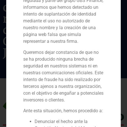
regulada y parte del grupo GBS Finance,
componentes
informamos que hemos detectado un
intento de suplantación de identidad
residenciales y
mediante el uso no autorizado de
comerciales a
nuestro nombre y la creación de una
página web falsa que simula
CERBERUS, TALUS y
representar a nuestra firma.
J.P. Morgan.
Queremos dejar constancia de que no
se ha producido ninguna brecha de
seguridad en nuestros sistemas ni en
nuestras comunicaciones oficiales. Este
intento de fraude ha sido realizado por
terceros ajenos a nuestra organización,
con el objetivo de engañar a potenciales
inversores o clientes.
Ante esta situación, hemos procedido a:
Denunciar el hecho ante la