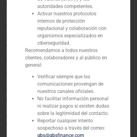
Rol:
autoridades competentes.
Activar nuestros protocolos
Asesor y promotor
internos de protección
Año:
reputacional y colaboración con
organismos especializados en
N/D
ciberseguridad.
Cliente:
Recomendamos a todos nuestros
clientes, colaboradores y al público en
La experiencia ecológica
general:
Servicio / Sector
Verificar siempre que las
comunicaciones provengan de
Inversiones
nuestros canales oficiales.
No facilitar información personal
Descripción
ni realizar pagos si existen dudas
sobre la legitimidad del contacto.
Consolidación del proyecto de oleoturismo LA Organic
Reportar cualquier intento
Experience, en Ronda, Andalucía.
sospechoso a través del correo:
gbs@gbsfinance.com