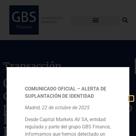
Transacción
Creación y
COMUNICADO OFICIAL – ALERTA DE
consolidación del
SUPLANTACIÓN DE IDENTIDAD
proyecto oleoturístico
Madrid, 22 de octubre de 2025
LA Organic
Desde Capital Markets AV SA, entidad
regulada y parte del grupo GBS Finance,
Experience, en
informamos que hemos detectado un