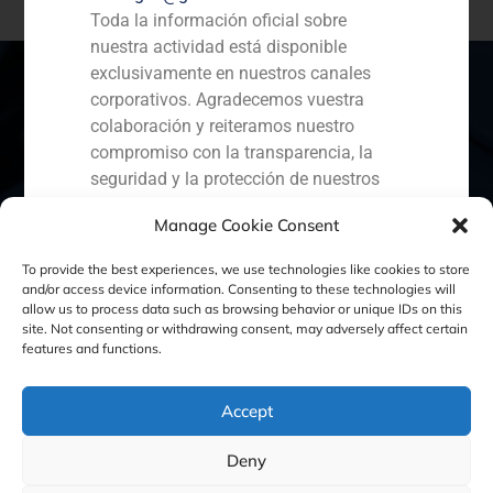
Toda la información oficial sobre
nuestra actividad está disponible
exclusivamente en nuestros canales
corporativos. Agradecemos vuestra
colaboración y reiteramos nuestro
España
Portugal
Colombia
México
compromiso con la transparencia, la
seguridad y la protección de nuestros
Ecuador
Perú
Chile
China
clientes.
Manage Cookie Consent
Oriente Medio
Capital Markets AV SA
To provide the best experiences, we use technologies like cookies to store
GBS Finance
and/or access device information. Consenting to these technologies will
allow us to process data such as browsing behavior or unique IDs on this
site. Not consenting or withdrawing consent, may adversely affect certain
Política de Cookies
Política de Privacidad
features and functions.
Aviso Legal
Accept
Deny
GBS Finance ©2023