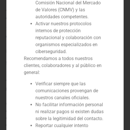
Comisión Nacional del Mercado
Asesor financiero del vendedor
de Valores (CNMV) y las
Año:
autoridades competentes.
Activar nuestros protocolos
2025
internos de protección
Cliente:
reputacional y colaboración con
organismos especializados en
INPARME
ciberseguridad.
Recomendamos a todos nuestros
Servicio / Sector
clientes, colaboradores y al público en
general:
Agroindustria, alimentación y bebidas
Verificar siempre que las
Descripción
comunicaciones provengan de
nuestros canales oficiales.
GBS ha actuado como asesor financiero de los
No facilitar información personal
accionistas de INPARME , compañía líder en el cultivo
ni realizar pagos si existen dudas
de palma de aceite en Colombia, en la venta del 100%
sobre la legitimidad del contacto.
de su participación en la compañía, al igual que su
Reportar cualquier intento