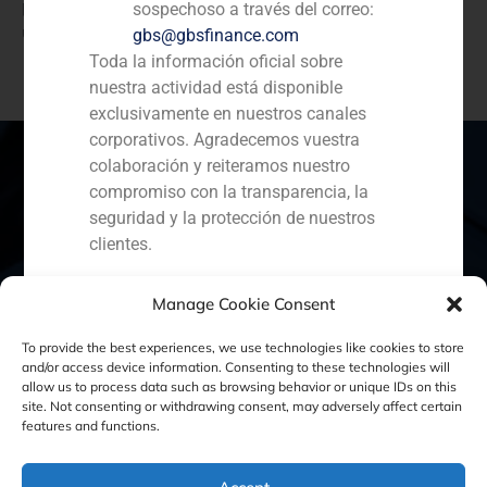
participación indirecta en Alianza del Humea y BioD, a
sospechoso a través del correo:
un relevante grupo agroindustrial.
gbs@gbsfinance.com
Toda la información oficial sobre
nuestra actividad está disponible
exclusivamente en nuestros canales
corporativos. Agradecemos vuestra
colaboración y reiteramos nuestro
compromiso con la transparencia, la
seguridad y la protección de nuestros
España
Portugal
Colombia
México
clientes.
Ecuador
Perú
Chile
China
Capital Markets AV SA
Manage Cookie Consent
GBS Finance
Oriente Medio
To provide the best experiences, we use technologies like cookies to store
and/or access device information. Consenting to these technologies will
allow us to process data such as browsing behavior or unique IDs on this
site. Not consenting or withdrawing consent, may adversely affect certain
Política de Cookies
Política de Privacidad
features and functions.
Aviso Legal