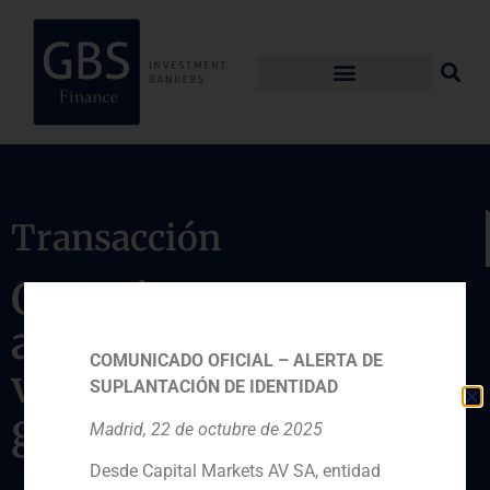
Transacción
GBS Finance asesora
a INPARME en la
COMUNICADO OFICIAL – ALERTA DE
venta a un relevante
SUPLANTACIÓN DE IDENTIDAD
grupo agroindustrial
Madrid, 22 de octubre de 2025
Desde Capital Markets AV SA, entidad